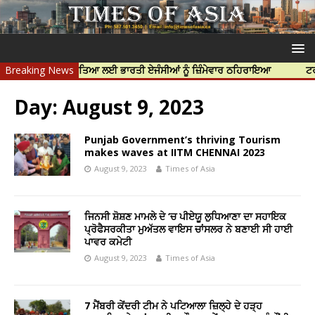
ੀਪ ਨਿੱਝਰ ਦੀ ਹੱਤਿਆ ਲਈ ਭਾਰਤੀ ਏਜੰਸੀਆਂ ਨੂੰ ਜ਼ਿੰਮੇਵਾਰ ਠਹਿਰਾਇਆ
Breaking News
ਟਰੱਸਟਡ ਪ
Day:
August 9, 2023
Punjab Government’s thriving Tourism
makes waves at IITM CHENNAI 2023
August 9, 2023
Times of Asia
ਜਿਨਸੀ ਸ਼ੋਸ਼ਣ ਮਾਮਲੇ ਦੇ ‘ਚ ਪੀਏਯੂ ਲੁਧਿਆਣਾ ਦਾ ਸਹਾਇਕ
ਪ੍ਰੋਫੈਸਰਕੀਤਾ ਮੁਅੱਤਲ ਵਾਇਸ ਚਾਂਸਲਰ ਨੇ ਬਣਾਈ ਸੀ ਹਾਈ
ਪਾਵਰ ਕਮੇਟੀ
August 9, 2023
Times of Asia
7 ਮੈਂਬਰੀ ਕੇਂਦਰੀ ਟੀਮ ਨੇ ਪਟਿਆਲਾ ਜ਼ਿਲ੍ਹੇ ਦੇ ਹੜ੍ਹ