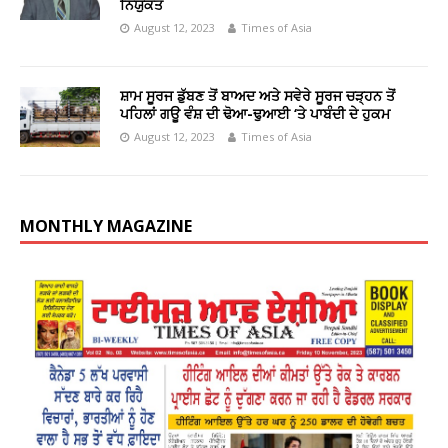
ਨਿਯੁਕਤ
August 12, 2023
Times of Asia
ਸ਼ਾਮ ਸੂਰਜ ਡੁੱਬਣ ਤੋਂ ਬਾਅਦ ਅਤੇ ਸਵੇਰੇ ਸੂਰਜ ਚੜ੍ਹਨ ਤੋਂ
ਪਹਿਲਾਂ ਗਊ ਵੰਸ਼ ਦੀ ਢੋਆ-ਢੁਆਈ ‘ਤੇ ਪਾਬੰਦੀ ਦੇ ਹੁਕਮ
August 12, 2023
Times of Asia
MONTHLY MAGAZINE