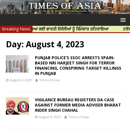
ਨਿੱਝਰ ਦੀ ਹੱਤਿਆ ਲਈ ਭਾਰਤੀ ਏਜੰਸੀਆਂ ਨੂੰ ਜ਼ਿੰਮੇਵਾਰ ਠਹਿਰਾਇਆ
Breaking News
ਟਰੱਸਟਡ ਪ੍ਰੋ
Day:
August 4, 2023
PUNJAB POLICE’S SSOC ARRESTS SPAIN-
BASED NRI HARJEET SINGH FOR TERROR
FINANCING, CONSPIRING TARGET KILLINGS
IN PUNJAB
August 4, 2023
Times of Asia
VIGILANCE BUREAU REGISTERS DA CASE
AGAINST FORMER MEDIA ADVISER BHARAT
INDER SINGH CHAHAL
August 4, 2023
Times of Asia