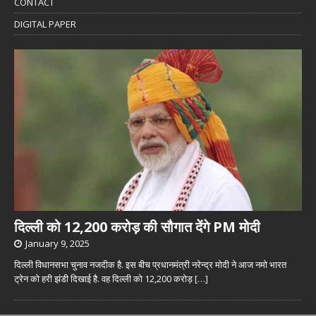
CONTACT
DIGITAL PAPER
दिल्ली को 12,200 करोड़ की सौगात देंगे PM मोदी
January 9, 2025
दिल्ली विधानसभा चुनाव नजदीक है. इस बीच प्रधानमंत्री नरेन्द्र मोदी ने आज नमो भारत
ट्रेन को हरी झंडी दिखाई है. वह दिल्ली को 12,200 करोड़
[…]