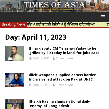
ਪ ਨਿੱਝਰ ਦੀ ਹੱਤਿਆ ਲਈ ਭਾਰਤੀ ਏਜੰਸੀਆਂ ਨੂੰ ਜ਼ਿੰਮੇਵਾਰ ਠਹਿਰਾਇਆ
Breaking News
ਟਰੱਸਟਡ ਪ੍
Day:
April 11, 2023
Bihar deputy CM Tejashwi Yadav to be
grilled by ED today in land-for-jobs case
April 11, 2023
Times of Asia
Illicit weapons supplied across border:
India’s veiled attack on Pak at UNSC
April 11, 2023
Times of Asia
Sheikh Hasina slams national daily
‘enemy’ of Bangladesh