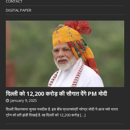
CONTACT
DIGITAL PAPER
दिल्ली को 12,200 करोड़ की सौगात देंगे PM मोदी
January 9, 2025
दिल्ली विधानसभा चुनाव नजदीक है. इस बीच प्रधानमंत्री नरेन्द्र मोदी ने आज नमो भारत
ट्रेन को हरी झंडी दिखाई है. वह दिल्ली को 12,200 करोड़
[…]