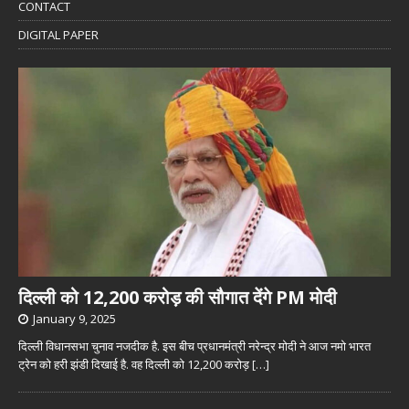
CONTACT
DIGITAL PAPER
दिल्ली को 12,200 करोड़ की सौगात देंगे PM मोदी
January 9, 2025
दिल्ली विधानसभा चुनाव नजदीक है. इस बीच प्रधानमंत्री नरेन्द्र मोदी ने आज नमो भारत
ट्रेन को हरी झंडी दिखाई है. वह दिल्ली को 12,200 करोड़
[…]