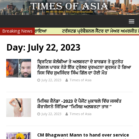
ਜ਼ਿੰਮੇਵਾਰ ਠਹਿਰਾਇਆ
Breaking News
ਟਰੱਸਟਡ ਪ੍ਰੋਫੈਸ਼ਨਲ ਸੈਂਟਰ ਦਾ ਮੇਅਰ ਅਮਰਜੀਤ ਸੋਹੀ ਤੇ
Day:
July 22, 2023
ਬ੍ਰਿਟਿਸ਼ ਕੋਲੰਬੀਆ ਤੇ ਅਲਬਰਟਾ ਦੇ ਬਾਰਡਰ ਤੇ ਕੂਟਨੇਹ
ਨੈ਼ਸ਼ਨਲ ਪਾਰਕ ਨੇੜੇ ਇੱਕ ਟ੍ਰੇਲਰ ਦੁਰਘਟਨਾ ਗ੍ਰਸਤ ਹੋ ਗਿਆ
ਜਿਸ ਵਿੱਚ ਸੁਖਜਿੰਦਰ ਸਿੰਘ ਗਿੱਲ ਦਾ ਹੋਈ ਮੌਤ
July 22, 2023
Times of Asia
ਮਿਸਿਜ਼ ਕੈਨੇਡਾ -2023 ਦੇ ਪੈਜੇਂਟ ਮੁਕਾਬਲੇ ਵਿੱਚ ਜਸਵੰਤ
ਕੌਰ’ਜੱਸ’ਨੇ ਜਿੱਤਿਆ ”ਮਿਸਿਜ਼ ਅਲ਼ਬਰਟਾ ਤਾਜ “
July 22, 2023
Times of Asia
CM Bhagwant Mann to hand over service