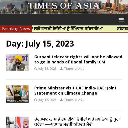
ਝਰ ਦੀ ਹੱਤਿਆ ਲਈ ਭਾਰਤੀ ਏਜੰਸੀਆਂ ਨੂੰ ਜ਼ਿੰਮੇਵਾਰ ਠਹਿਰਾਇਆ
Breaking News
ਟਰੱਸਟਡ ਪ੍ਰੋਫੈਸ
Day:
July 15, 2023
Gurbani telecast rights will not be allowed
to go in hands of Badal family: CM
July 15, 2023
Times of Asia
Prime Minister visit UAE India-UAE: Joint
Statement on Climate Change
July 15, 2023
Times of Asia
ਚੰਦਰਯਾਨ-3 ਸਾਡੇ ਦੇਸ਼ ਦੀਆਂ ਉਮੀਦਾਂ ਅਤੇ ਸੁਪਨਿਆਂ ਨੂੰ ਪੂਰਾ
ਕਰੇਗਾ —-ਪ੍ਰਧਾਨ ਮੰਤਰੀ ਨਰਿੰਦਰ ਮੋਦੀ