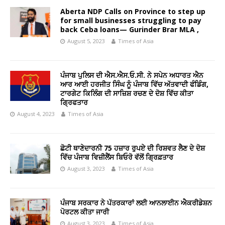
Aberta NDP Calls on Province to step up
for small businesses struggling to pay
back Ceba loans— Gurinder Brar MLA ,
August 5, 2023
Times of Asia
ਪੰਜਾਬ ਪੁਲਿਸ ਦੀ ਐਸ.ਐਸ.ਓ.ਸੀ. ਨੇ ਸਪੇਨ ਅਧਾਰਤ ਐਨ
ਆਰ ਆਈ ਹਰਜੀਤ ਸਿੰਘ ਨੂੰ ਪੰਜਾਬ ਵਿੱਚ ਅੱਤਵਾਦੀ ਫੰਡਿੰਗ,
ਟਾਰਗੇਟ ਕਿਲਿੰਗ ਦੀ ਸਾਜ਼ਿਸ਼ ਰਚਣ ਦੇ ਦੋਸ਼ ਵਿੱਚ ਕੀਤਾ
ਗ੍ਰਿਫਤਾਰ
August 4, 2023
Times of Asia
ਛੋਟੀ ਥਾਣੇਦਾਰਨੀ 75 ਹਜ਼ਾਰ ਰੁਪਏ ਦੀ ਰਿਸ਼ਵਤ ਲੈਣ ਦੇ ਦੋਸ਼
ਵਿੱਚ ਪੰਜਾਬ ਵਿਜ਼ੀਲੈਂਸ ਬਿਓਰੋ ਵੱਲੋਂ ਗ੍ਰਿਫ਼ਤਾਰ
August 3, 2023
Times of Asia
ਪੰਜਾਬ ਸਰਕਾਰ ਨੇ ਪੱਤਰਕਾਰਾਂ ਲਈ ਆਨਲਾਈਨ ਐਕਰੀਡੇਸ਼ਨ
ਪੋਰਟਲ ਕੀਤਾ ਜਾਰੀ
August 3, 2023
Times of Asia