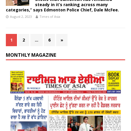
steady in it’s ranking across many
categories,” says Edmonton Police Chief, Dale McFee.
August 2, 2023
Times of Asia
1
2
…
6
»
MONTHLY MAGAZINE