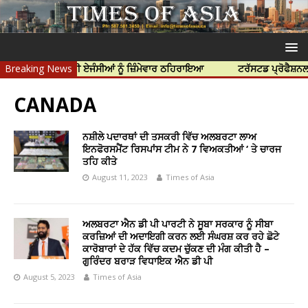
ਆ ਲਈ ਭਾਰਤੀ ਏਜੰਸੀਆਂ ਨੂੰ ਜ਼ਿੰਮੇਵਾਰ ਠਹਿਰਾਇਆ
Breaking News
ਟਰੱਸਟਡ ਪ੍ਰੋਫੈਸ਼ਨਲ ਸੈਂਟਰ 
CANADA
ਨਸ਼ੀਲੇ ਪਦਾਰਥਾਂ ਦੀ ਤਸਕਰੀ ਵਿੱਚ ਅਲਬਰਟਾ ਲਾਅ
ਇਨਫੋਰਸਮੈਂਟ ਰਿਸਪਾਂਸ ਟੀਮ ਨੇ 7 ਵਿਅਕਤੀਆਂ ‘ ਤੇ ਚਾਰਜ
ਤਹਿ ਕੀਤੇ
August 11, 2023
Times of Asia
ਅਲਬਰਟਾ ਐਨ ਡੀ ਪੀ ਪਾਰਟੀ ਨੇ ਸੂਬਾ ਸਰਕਾਰ ਨੂੰ ਸੀਬਾ
ਕਰਜ਼ਿਆਂ ਦੀ ਅਦਾਇਗੀ ਕਰਨ ਲਈ ਸੰਘਰਸ਼ ਕਰ ਰਹੇ ਛੋਟੇ
ਕਾਰੋਬਾਰਾਂ ਦੇ ਹੱਕ ਵਿੱਚ ਕਦਮ ਚੁੱਕਣ ਦੀ ਮੰਗ ਕੀਤੀ ਹੈ –
ਗੁਰਿੰਦਰ ਬਰਾੜ ਵਿਧਾਇਕ ਐਨ ਡੀ ਪੀ
August 5, 2023
Times of Asia