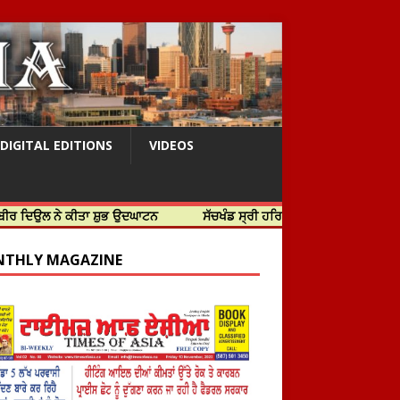
DIGITAL EDITIONS
VIDEOS
 ਕੀਤਾ ਸ਼ੁਭ ਉਦਘਾਟਨ
ਸੱਚਖੰਡ ਸ੍ਰੀ ਹਰਿਮੰਦਰ ਸਾਹਿਬ ਵਿਖੇ ਸਜੇ ਜਲੌਅ
THLY MAGAZINE