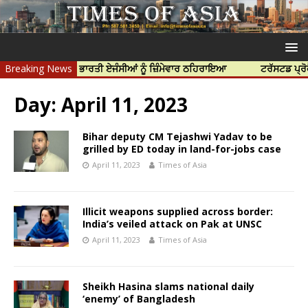
ੀ ਹੱਤਿਆ ਲਈ ਭਾਰਤੀ ਏਜੰਸੀਆਂ ਨੂੰ ਜ਼ਿੰਮੇਵਾਰ ਠਹਿਰਾਇਆ
Breaking News
ਟਰੱਸਟਡ ਪ੍ਰੋਫੈਸ਼ਨਲ 
Day:
April 11, 2023
Bihar deputy CM Tejashwi Yadav to be
grilled by ED today in land-for-jobs case
April 11, 2023
Times of Asia
Illicit weapons supplied across border:
India’s veiled attack on Pak at UNSC
April 11, 2023
Times of Asia
Sheikh Hasina slams national daily
‘enemy’ of Bangladesh