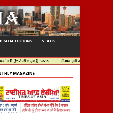
DIGITAL EDITIONS
VIDEOS
 ਨੇ ਕੀਤਾ ਸ਼ੁਭ ਉਦਘਾਟਨ
ਸੱਚਖੰਡ ਸ੍ਰੀ ਹਰਿਮੰਦਰ ਸਾਹਿਬ ਵਿਖੇ ਸਜੇ ਜਲੌਅ
THLY MAGAZINE