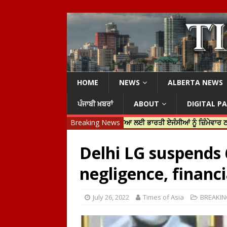
HOME
NEWS
ALBERTA NEWS
ਪੰਜਾਬੀ ਖ਼ਬਰਾਂ
ABOUT
DIGITAL P
ਿਨ ਟਰੂਡੋ ਨੇ ਹਰਦੀਪ ਨਿੱਝਰ ਦੀ ਹੱਤਿਆ ਲਈ ਭਾਰਤੀ ਏਜੰਸੀਆਂ ਨੂੰ ਜ਼ਿੰਮੇਵਾਰ ਠਹਿਰਾਇਆ
Breaking News
Delhi LG suspends 
negligence, financi
July 26, 2022
Times of Asia
BREAKI