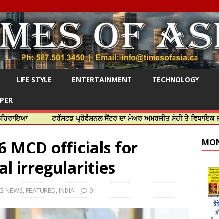
LIFE STYLE
ENTERTAINMENT
TECHNOLOGY
APER
ਟਰੱਸਟਡ ਪ੍ਰੋਫੈਸ਼ਨਲ ਸੈਂਟਰ ਦਾ ਮੇਅਰ ਅਮਰਜੀਤ ਸੋਹੀ ਤੇ ਵਿਧਾਇਕ ਜਸਬੀਰ ਦਿਉਲ
6 MCD officials for
MON
al irregularities
NG NEWS
,
FEATURED
,
INDIA
0