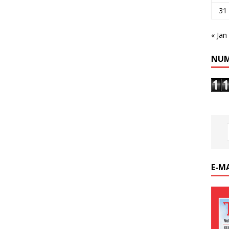
31
« Jan
NUM
E-M