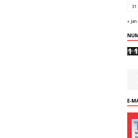
31
« Jan
NUM
E-M