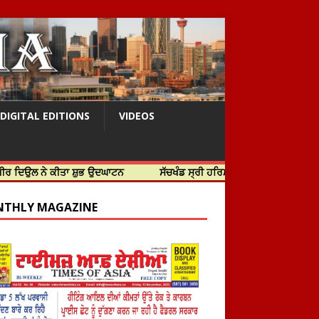
DIGITAL EDITIONS
VIDEOS
 ਕੀਤਾ ਸ਼ੁਭ ਉਦਘਾਟਨ
ਸੱਚਖੰਡ ਸ੍ਰੀ ਹਰਿਮੰਦਰ ਸਾਹਿਬ ਵਿਖੇ ਸਜੇ ਜਲੌਅ
THLY MAGAZINE