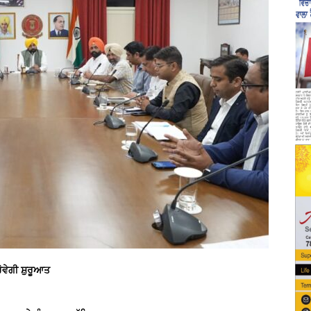
ੋਵੇਗੀ ਸ਼ੁਰੂਆਤ