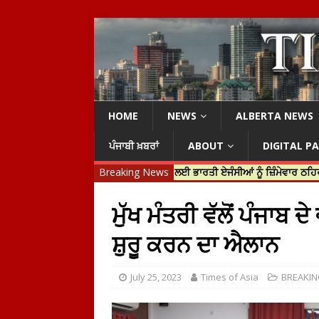
HOME
NEWS
ALBERTA NEWS
ਪੰਜਾਬੀ ਖ਼ਬਰਾਂ
ABOUT
DIGITAL P
ਰੂਡੋ ਨੇ ਹਰਦੀਪ ਨਿੱਝਰ ਦੀ ਹੱਤਿਆ ਲਈ ਭਾਰਤੀ ਏਜੰਸੀਆਂ ਨੂੰ ਜ਼ਿੰਮੇਵਾਰ ਠਹਿਰਾਇਆ
Breaking News
ਮੁੱਖ ਮੰਤਰੀ ਵੱਲੋਂ ਪੰਜਾਬ ਦ
ਸ਼ੁਰੂ ਕਰਨ ਦਾ ਐਲਾਨ
July 25, 2023
Times of Asia
BREAKI