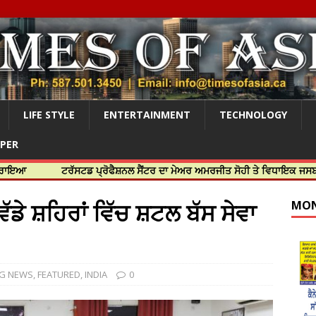
LIFE STYLE
ENTERTAINMENT
TECHNOLOGY
APER
ਟਰੱਸਟਡ ਪ੍ਰੋਫੈਸ਼ਨਲ ਸੈਂਟਰ ਦਾ ਮੇਅਰ ਅਮਰਜੀਤ ਸੋਹੀ ਤੇ ਵਿਧਾਇਕ ਜਸਬੀਰ ਦਿਉਲ ਨੇ
ੇ ਵੱਡੇ ਸ਼ਹਿਰਾਂ ਵਿੱਚ ਸ਼ਟਲ ਬੱਸ ਸੇਵਾ
MON
NG NEWS
,
FEATURED
,
INDIA
0