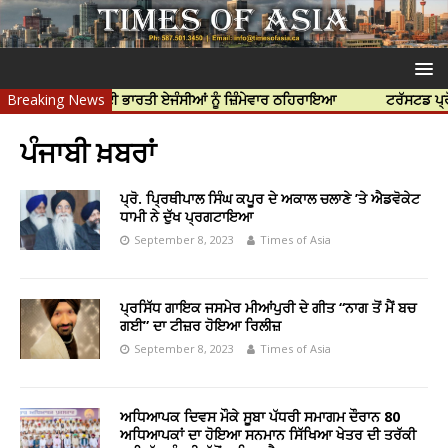
ੀ ਹੱਤਿਆ ਲਈ ਭਾਰਤੀ ਏਜੰਸੀਆਂ ਨੂੰ ਜ਼ਿੰਮੇਵਾਰ ਠਹਿਰਾਇਆ
Breaking News
ਟਰੱਸਟਡ ਪ੍ਰੋਫੈਸ਼ਨਲ 
ਪੰਜਾਬੀ ਖ਼ਬਰਾਂ
ਪ੍ਰੋ. ਪ੍ਰਿਥੀਪਾਲ ਸਿੰਘ ਕਪੂਰ ਦੇ ਅਕਾਲ ਚਲਾਣੇ ’ਤੇ ਐਡਵੋਕੇਟ
ਧਾਮੀ ਨੇ ਦੁੱਖ ਪ੍ਰਗਟਾਇਆ
September 8, 2023
Times of Asia
ਪ੍ਰਸਿੱਧ ਗਾਇਕ ਜਸਮੇਰ ਮੀਆਂਪੁਰੀ ਦੇ ਗੀਤ “ਨਾਗ ਤੋਂ ਮੈਂ ਬਚ
ਗਈ” ਦਾ ਟੀਜ਼ਰ ਹੋਇਆ ਰਿਲੀਜ਼
September 8, 2023
Times of Asia
ਅਧਿਆਪਕ ਦਿਵਸ ਮੌਕੇ ਸੂਬਾ ਪੱਧਰੀ ਸਮਾਗਮ ਦੌਰਾਨ 80
ਅਧਿਆਪਕਾਂ ਦਾ ਹੋਇਆ ਸਨਮਾਨ ਸਿੱਖਿਆ ਖੇਤਰ ਦੀ ਤਰੱਕੀ