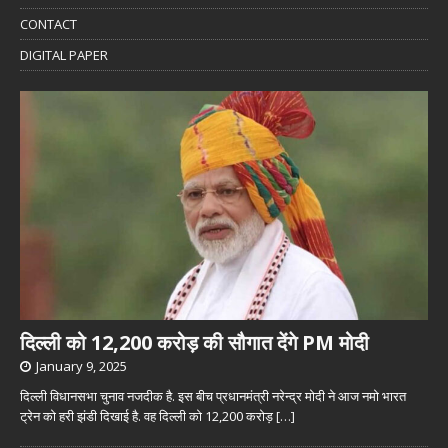
CONTACT
DIGITAL PAPER
दिल्ली को 12,200 करोड़ की सौगात देंगे PM मोदी
January 9, 2025
दिल्ली विधानसभा चुनाव नजदीक है. इस बीच प्रधानमंत्री नरेन्द्र मोदी ने आज नमो भारत
ट्रेन को हरी झंडी दिखाई है. वह दिल्ली को 12,200 करोड़
[…]