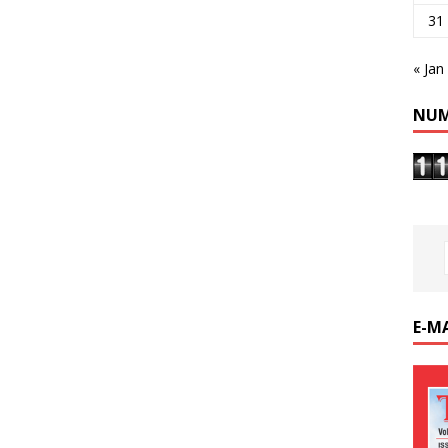
31
« Jan
NUM
E-M