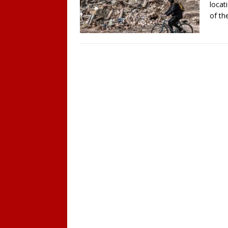
locat
of th