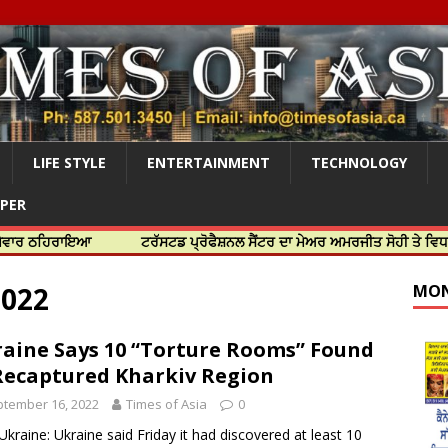
LIFE STYLE
ENTERTAINMENT
TECHNOLOGY
APER
ਰਾਇਆ
ਟਰੱਸਟਡ ਪ੍ਰੋਫੈਸ਼ਨਲ ਸੈਂਟਰ ਦਾ ਮੇਅਰ ਅਮਰਜੀਤ ਸੋਹੀ ਤੇ ਵਿਧਾਇਕ ਜਸਬੀ
2022
MON
aine Says 10 “Torture Rooms” Found
Recaptured Kharkiv Region
tember 16, 2022
Times of Asia
0
 Ukraine: Ukraine said Friday it had discovered at least 10