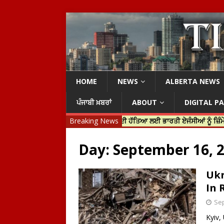
HOME
NEWS
ALBERTA NEWS
ਪੰਜਾਬੀ ਖ਼ਬਰਾਂ
ABOUT
DIGITAL P
ਰੀ ਜਸਟਿਨ ਟਰੂਡੋ ਨੇ ਹਰਦੀਪ ਨਿੱਝਰ ਦੀ ਹੱਤਿਆ ਲਈ ਭਾਰਤੀ ਏਜੰਸੀਆਂ ਨੂੰ ਜ਼ਿੰਮੇਵਾਰ ਠਹਿ
Breaking News
Day:
September 16, 
Ukr
In 
Sep
Kyiv,