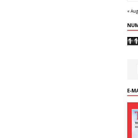
« Au
NUM
E-M