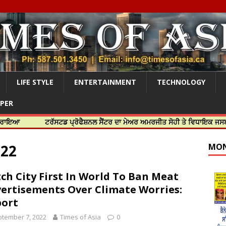
LIFE STYLE
ENTERTAINMENT
TECHNOLOGY
APER
ਟਰੱਸਟਡ ਪ੍ਰੋਫੈਸ਼ਨਲ ਸੈਂਟਰ ਦਾ ਮੇਅਰ ਅਮਰਜੀਤ ਸੋਹੀ ਤੇ ਵਿਧਾਇਕ ਜਸਬੀਰ ਦਿਉਲ ਨ
022
MON
ch City First In World To Ban Meat
ertisements Over Climate Worries:
ort
tember 7, 2022
Times of Asia
0