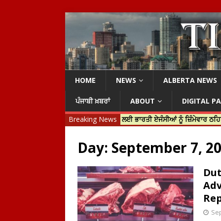
HOME
NEWS
ALBERTA NEWS
ਪੰਜਾਬੀ ਖ਼ਬਰਾਂ
ABOUT
DIGITAL P
 ਟਰੂਡੋ ਨੇ ਹਰਦੀਪ ਨਿੱਝਰ ਦੀ ਹੱਤਿਆ ਲਈ ਭਾਰਤੀ ਏਜੰਸੀਆਂ ਨੂੰ ਜ਼ਿੰਮੇਵਾਰ ਠਹਿਰਾਇਆ
Breaking News
Day:
September 7, 2
Dut
Adv
Rep
Sep