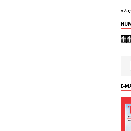
« Au
NUM
E-M