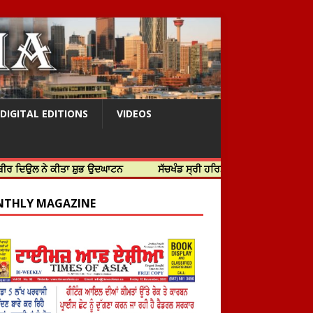
DIGITAL EDITIONS
VIDEOS
ੇ ਕੀਤਾ ਸ਼ੁਭ ਉਦਘਾਟਨ
ਸੱਚਖੰਡ ਸ੍ਰੀ ਹਰਿਮੰਦਰ ਸਾਹਿਬ ਵਿਖੇ ਸਜੇ ਜਲੌਅ
THLY MAGAZINE