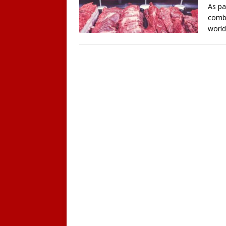
As pa
comba
worl