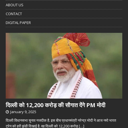
ABOUT US
CONTACT
DIGITAL PAPER
दिल्ली को 12,200 करोड़ की सौगात देंगे PM मोदी
January 9, 2025
दिल्ली विधानसभा चुनाव नजदीक है. इस बीच प्रधानमंत्री नरेन्द्र मोदी ने आज नमो भारत
ट्रेन को हरी झंडी दिखाई है. वह दिल्ली को 12,200 करोड़
[…]