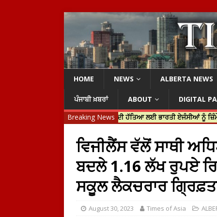
HOME
NEWS
ALBERTA NEWS
ਪੰਜਾਬੀ ਖ਼ਬਰਾਂ
ABOUT
DIGITAL P
ੀ ਜਸਟਿਨ ਟਰੂਡੋ ਨੇ ਹਰਦੀਪ ਨਿੱਝਰ ਦੀ ਹੱਤਿਆ ਲਈ ਭਾਰਤੀ ਏਜੰਸੀਆਂ ਨੂੰ ਜ਼ਿੰਮੇਵਾਰ ਠਹਿਰ
Breaking News
ਵਿਜੀਲੈਂਸ ਵੱਲੋਂ ਸਾਥੀ
ਬਦਲੇ 1.16 ਲੱਖ ਰੁਪਏ ਰਿ
ਸਕੂਲ ਲੈਕਚਰਾਰ ਗ੍ਰਿਫ਼ਤ
August 30, 2023
Times of Asia
ALBE