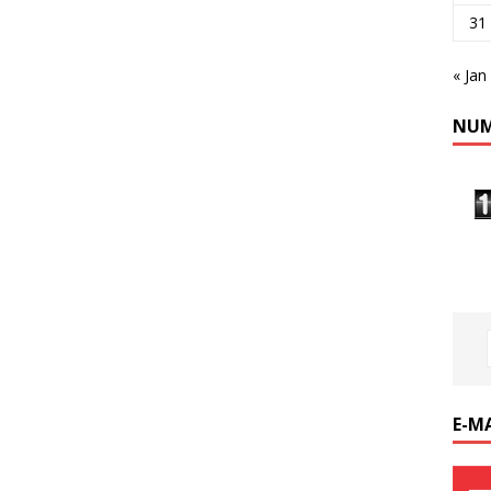
31
« Jan
NUM
E-M