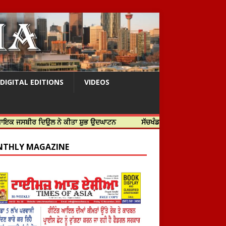
DIGITAL EDITIONS
VIDEOS
ਦਿਉਲ ਨੇ ਕੀਤਾ ਸ਼ੁਭ ਉਦਘਾਟਨ
ਸੱਚਖੰਡ ਸ੍ਰੀ ਹਰਿਮੰਦਰ ਸਾਹਿਬ ਵਿਖੇ ਸਜੇ ਜਲੌਅ
THLY MAGAZINE