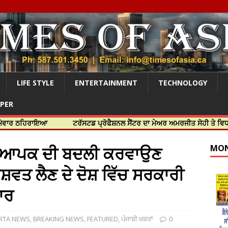
LIFE STYLE
ENTERTAINMENT
TECHNOLOGY
APER
ਾਇਆ
ਟਰੱਸਟਡ ਪ੍ਰੋਫੈਸ਼ਨਲ ਸੈਂਟਰ ਦਾ ਮੇਅਰ ਅਮਰਜੀਤ ਸੋਹੀ ਤੇ ਵਿਧਾਇਕ ਜਸਬੀਰ 
 ਅਧਿਆਪਕ ਦੀ ਬਦਲੀ ਕਰਵਾਉਣ
MON
ਸ਼ਵਤ ਲੈਣ ਦੇ ਦੋਸ਼ ਵਿੱਚ ਸਰਕਾਰੀ
ਾਰ
RTA NEWS
,
BREAKING NEWS
,
FEATURED
,
ਪੰਜਾਬੀ ਖ਼ਬਰਾਂ
0