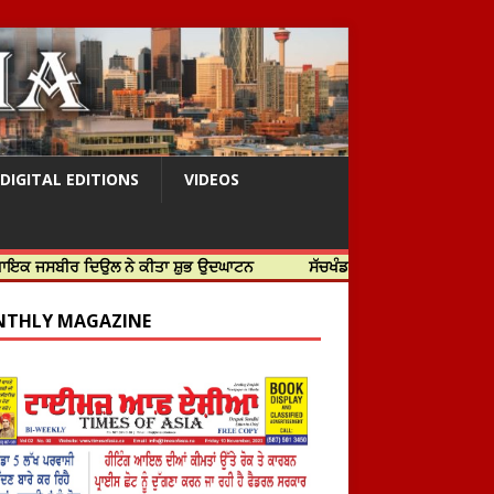
DIGITAL EDITIONS
VIDEOS
 ਦਿਉਲ ਨੇ ਕੀਤਾ ਸ਼ੁਭ ਉਦਘਾਟਨ
ਸੱਚਖੰਡ ਸ੍ਰੀ ਹਰਿਮੰਦਰ ਸਾਹਿਬ ਵਿਖੇ ਸਜੇ ਜਲੌਅ
THLY MAGAZINE