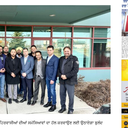
ਹਿਰਵਾਸੀਆਂ ਦੀਆਂ ਸਮੱਸਿਆਵਾਂ ਦਾ ਹੱਲ ਕਰਵਾਉਣ ਲਈ ਉਠਾਏਗਾ ਬੁਲੰਦ