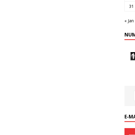
31
« Jan
NUM
E-M