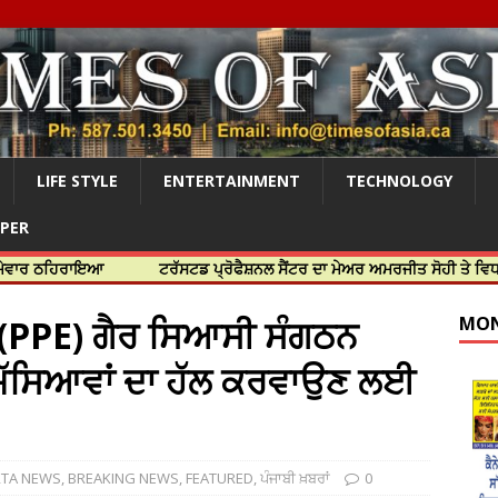
LIFE STYLE
ENTERTAINMENT
TECHNOLOGY
APER
ਾਇਆ
ਟਰੱਸਟਡ ਪ੍ਰੋਫੈਸ਼ਨਲ ਸੈਂਟਰ ਦਾ ਮੇਅਰ ਅਮਰਜੀਤ ਸੋਹੀ ਤੇ ਵਿਧਾਇਕ ਜਸਬੀਰ
(PPE) ਗੈਰ ਸਿਆਸੀ ਸੰਗਠਨ
MON
ਮੱਸਿਆਵਾਂ ਦਾ ਹੱਲ ਕਰਵਾਉਣ ਲਈ
RTA NEWS
,
BREAKING NEWS
,
FEATURED
,
ਪੰਜਾਬੀ ਖ਼ਬਰਾਂ
0