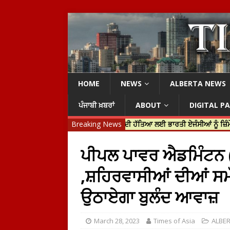
HOME
NEWS
ALBERTA NEWS
ਪੰਜਾਬੀ ਖ਼ਬਰਾਂ
ABOUT
DIGITAL P
ੀ ਜਸਟਿਨ ਟਰੂਡੋ ਨੇ ਹਰਦੀਪ ਨਿੱਝਰ ਦੀ ਹੱਤਿਆ ਲਈ ਭਾਰਤੀ ਏਜੰਸੀਆਂ ਨੂੰ ਜ਼ਿੰਮੇਵਾਰ ਠਹਿਰ
Breaking News
ਪੀਪਲ ਪਾਵਰ ਐਡਮਿੰਟਨ 
,ਸ਼ਹਿਰਵਾਸੀਆਂ ਦੀਆਂ ਸ
ਉਠਾਏਗਾ ਬੁਲੰਦ ਆਵਾਜ਼
March 28, 2023
Times of Asia
ALBE