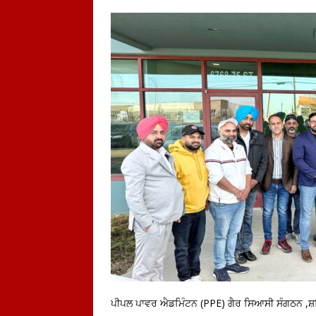
ਪੀਪਲ ਪਾਵਰ ਐਡਮਿੰਟਨ (PPE) ਗੈਰ ਸਿਆਸੀ ਸੰਗਠਨ ,ਸ਼