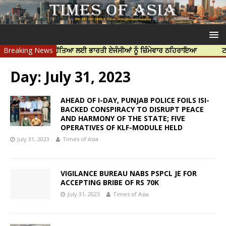
ੀਪ ਨਿੱਝਰ ਦੀ ਹੱਤਿਆ ਲਈ ਭਾਰਤੀ ਏਜੰਸੀਆਂ ਨੂੰ ਜ਼ਿੰਮੇਵਾਰ ਠਹਿਰਾਇਆ
Breaking News
ਟਰੱਸਟਡ ਪ੍
Day:
July 31, 2023
AHEAD OF I-DAY, PUNJAB POLICE FOILS ISI-
BACKED CONSPIRACY TO DISRUPT PEACE
AND HARMONY OF THE STATE; FIVE
OPERATIVES OF KLF-MODULE HELD
July 31, 2023
Times of Asia
VIGILANCE BUREAU NABS PSPCL JE FOR
ACCEPTING BRIBE OF RS 70K
July 31, 2023
Times of Asia