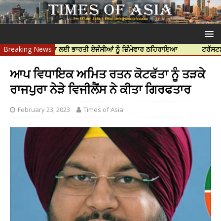
ਝਰ ਦੀ ਹੱਤਿਆ ਲਈ ਭਾਰਤੀ ਏਜੰਸੀਆਂ ਨੂੰ ਜ਼ਿੰਮੇਵਾਰ ਠਹਿਰਾਇਆ
Breaking News
ਟਰੱਸਟਡ ਪ੍ਰੋਫੈਸ
ਆਪ ਵਿਧਾਇਕ ਅਮਿਤ ਰਤਨ ਕੋਟਫੱਤਾ ਨੂੰ ਤੜਕੇ
ਰਾਜਪੁਰਾ ਨੇੜੇ ਵਿਜੀਲੈਂਸ ਨੇ ਕੀਤਾ ਗਿਰਫਤਾਰ
February 23, 2023
Times of Asia