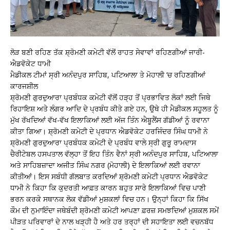
ਲੋੜ ਬਣੀ ਰਹਿਣ ਤੱਕ ਸ਼੍ਰੋਮਣੀ ਕਮੇਟੀ ਵੱਲੋਂ ਰਾਹਤ ਸੇਵਾਵਾਂ ਰਹਿਣਗੀਆਂ ਜਾਰੀ-
ਐਡਵੋਕੇਟ ਧਾਮੀ
ਮੈਡੀਕਲ ਟੀਮਾਂ ਸ੍ਰੀ ਅਨੰਦਪੁਰ ਸਾਹਿਬ, ਪਟਿਆਲਾ ਤੇ ਮੋਹਾਲੀ ’ਚ ਰਹਿਣਗੀਆਂ
ਕਾਰਜਸ਼ੀਲ
ਸ਼੍ਰੋਮਣੀ ਗੁਰਦੁਆਰਾ ਪ੍ਰਬੰਧਕ ਕਮੇਟੀ ਵੱਲੋਂ ਹੜ੍ਹ ਤੋਂ ਪ੍ਰਭਾਵਿਤ ਲੋਕਾਂ ਲਈ ਜਿਥੇ
ਰਿਹਾਇਸ਼ ਅਤੇ ਲੰਗਰ ਆਦਿ ਦੇ ਪ੍ਰਬੰਧ ਕੀਤੇ ਗਏ ਹਨ, ਉਥੇ ਹੀ ਮੈਡੀਕਲ ਸਹੂਲਤ ਨੂੰ
ਮੁੱਖ ਰੱਖਦਿਆਂ ਵੱਖ-ਵੱਖ ਇਲਾਕਿਆਂ ਲਈ ਅੱਜ ਤਿੰਨ ਐਬੂਲੈਂਸ ਗੱਡੀਆਂ ਨੂੰ ਰਵਾਨਾ
ਕੀਤਾ ਗਿਆ। ਸ਼੍ਰੋਮਣੀ ਕਮੇਟੀ ਦੇ ਪ੍ਰਧਾਨ ਐਡਵੋਕੇਟ ਹਰਜਿੰਦਰ ਸਿੰਘ ਧਾਮੀ ਨੇ
ਸ਼੍ਰੋਮਣੀ ਗੁਰਦੁਆਰਾ ਪ੍ਰਬੰਧਕ ਕਮੇਟੀ ਦੇ ਪ੍ਰਬੰਧ ਵਾਲੇ ਸ੍ਰੀ ਗੁਰੂ ਰਾਮਦਾਸ
ਚੈਰੀਟੇਬਲ ਹਸਪਤਾਲ ਵੱਲ੍ਹਾ ਤੋਂ ਇਹ ਤਿੰਨ ਵੈਨਾਂ ਸ੍ਰੀ ਅਨੰਦਪੁਰ ਸਾਹਿਬ, ਪਟਿਆਲਾ
ਅਤੇ ਸਾਹਿਬਜ਼ਾਦਾ ਅਜੀਤ ਸਿੰਘ ਨਗਰ (ਮੋਹਾਲੀ) ਦੇ ਇਲਾਕਿਆਂ ਲਈ ਰਵਾਨਾ
ਕੀਤੀਆਂ। ਇਸ ਸਬੰਧੀ ਗੱਲਬਾਤ ਕਰਦਿਆਂ ਸ਼੍ਰੋਮਣੀ ਕਮੇਟੀ ਪ੍ਰਧਾਨ ਐਡਵੋਕੇਟ
ਧਾਮੀ ਨੇ ਕਿਹਾ ਕਿ ਕੁਦਰਤੀ ਆਫ਼ਤ ਕਾਰਨ ਬਹੁਤ ਸਾਰੇ ਇਲਾਕਿਆਂ ਵਿਚ ਪਾਣੀ
ਭਰਨ ਕਰਕੇ ਸਥਾਨਕ ਲੋਕ ਵੱਡੀਆਂ ਮੁਸ਼ਕਲਾਂ ਵਿਚ ਹਨ। ਉਨ੍ਹਾਂ ਕਿਹਾ ਕਿ ਸਿੱਖ
ਕੌਮ ਦੀ ਨੁਮਾਇੰਦਾ ਜਥੇਬੰਦੀ ਸ਼੍ਰੋਮਣੀ ਕਮੇਟੀ ਆਪਣਾ ਫ਼ਰਜ਼ ਸਮਝਦਿਆਂ ਮੁਸ਼ਕਲ ਸਮੇਂ
ਪੀੜਤ ਪਰਿਵਾਰਾਂ ਦੇ ਨਾਲ ਖੜ੍ਹੀ ਹੈ ਅਤੇ ਹਰ ਤਰ੍ਹਾਂ ਦੀ ਸਹਾਇਤਾ ਲਈ ਵਚਨਬੱਧ