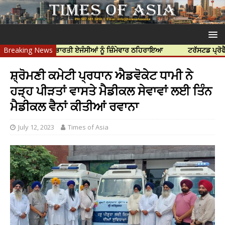
ਹੱਤਿਆ ਲਈ ਭਾਰਤੀ ਏਜੰਸੀਆਂ ਨੂੰ ਜ਼ਿੰਮੇਵਾਰ ਠਹਿਰਾਇਆ
Breaking News
ਟਰੱਸਟਡ ਪ੍ਰੋਫੈਸ਼ਨਲ ਸੈ
ਸ਼੍ਰੋਮਣੀ ਕਮੇਟੀ ਪ੍ਰਧਾਨ ਐਡਵੋਕੇਟ ਧਾਮੀ ਨੇ
ਹੜ੍ਹ ਪੀੜਤਾਂ ਵਾਸਤੇ ਮੈਡੀਕਲ ਸੇਵਾਵਾਂ ਲਈ ਤਿੰਨ
ਮੈਡੀਕਲ ਵੈਨਾਂ ਕੀਤੀਆਂ ਰਵਾਨਾ
July 12, 2023
Times of Asia