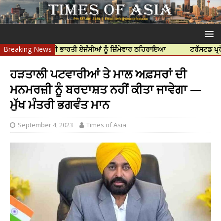
ਦੀ ਹੱਤਿਆ ਲਈ ਭਾਰਤੀ ਏਜੰਸੀਆਂ ਨੂੰ ਜ਼ਿੰਮੇਵਾਰ ਠਹਿਰਾਇਆ
Breaking News
ਟਰੱਸਟਡ ਪ੍ਰੋਫੈਸ਼ਨਲ
ਹੜਤਾਲੀ ਪਟਵਾਰੀਆਂ ਤੇ ਮਾਲ ਅਫ਼ਸਰਾਂ ਦੀ
ਮਨਮਰਜ਼ੀ ਨੂੰ ਬਰਦਾਸ਼ਤ ਨਹੀਂ ਕੀਤਾ ਜਾਵੇਗਾ —
ਮੁੱਖ ਮੰਤਰੀ ਭਗਵੰਤ ਮਾਨ
September 4, 2023
Times of Asia