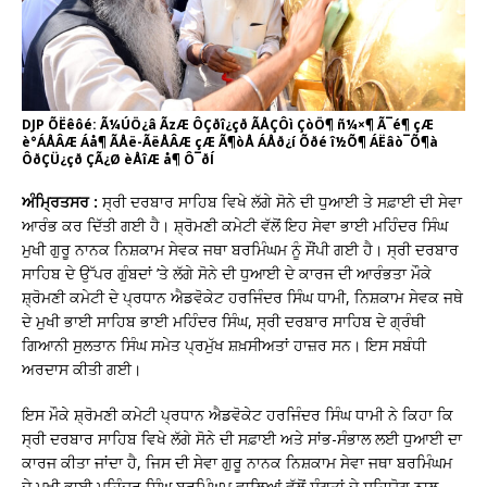
DJP ÕËêôé: Ã¼ÚÖ¿â ÃzÆ ÔÇðî¿çð ÃÅÇÔì ÇòÖ¶ ñ¼×¶ Ã¯é¶ çÆ
è°ÁÅÂÆ Áå¶ ÃÅë-ÃëÅÂÆ çÆ Ã¶òÅ ÁÅð¿í Õðé î½Õ¶ ÁËâò¯Õ¶à
ÔðÇÜ¿çð ÇÃ¿Ø èÅîÆ å¶ Ô¯ðÍ
ਅੰਮ੍ਰਿਤਸਰ :
ਸ੍ਰੀ ਦਰਬਾਰ ਸਾਹਿਬ ਵਿਖੇ ਲੱਗੇ ਸੋਨੇ ਦੀ ਧੁਆਈ ਤੇ ਸਫ਼ਾਈ ਦੀ ਸੇਵਾ
ਆਰੰਭ ਕਰ ਦਿੱਤੀ ਗਈ ਹੈ। ਸ਼੍ਰੋਮਣੀ ਕਮੇਟੀ ਵੱਲੋਂ ਇਹ ਸੇਵਾ ਭਾਈ ਮਹਿੰਦਰ ਸਿੰਘ
ਮੁਖੀ ਗੁਰੂ ਨਾਨਕ ਨਿਸ਼ਕਾਮ ਸੇਵਕ ਜਥਾ ਬਰਮਿੰਘਮ ਨੂੰ ਸੌਂਪੀ ਗਈ ਹੈ। ਸ੍ਰੀ ਦਰਬਾਰ
ਸਾਹਿਬ ਦੇ ਉੱਪਰ ਗੁੰਬਦਾਂ ’ਤੇ ਲੱਗੇ ਸੋਨੇ ਦੀ ਧੁਆਈ ਦੇ ਕਾਰਜ ਦੀ ਆਰੰਭਤਾ ਮੌਕੇ
ਸ਼੍ਰੋਮਣੀ ਕਮੇਟੀ ਦੇ ਪ੍ਰਧਾਨ ਐਡਵੋਕੇਟ ਹਰਜਿੰਦਰ ਸਿੰਘ ਧਾਮੀ, ਨਿਸ਼ਕਾਮ ਸੇਵਕ ਜਥੇ
ਦੇ ਮੁਖੀ ਭਾਈ ਸਾਹਿਬ ਭਾਈ ਮਹਿੰਦਰ ਸਿੰਘ, ਸ੍ਰੀ ਦਰਬਾਰ ਸਾਹਿਬ ਦੇ ਗ੍ਰੰਥੀ
ਗਿਆਨੀ ਸੁਲਤਾਨ ਸਿੰਘ ਸਮੇਤ ਪ੍ਰਮੁੱਖ ਸ਼ਖ਼ਸੀਅਤਾਂ ਹਾਜ਼ਰ ਸਨ। ਇਸ ਸਬੰਧੀ
ਅਰਦਾਸ ਕੀਤੀ ਗਈ।
ਇਸ ਮੌਕੇ ਸ਼੍ਰੋਮਣੀ ਕਮੇਟੀ ਪ੍ਰਧਾਨ ਐਡਵੋਕੇਟ ਹਰਜਿੰਦਰ ਸਿੰਘ ਧਾਮੀ ਨੇ ਕਿਹਾ ਕਿ
ਸ੍ਰੀ ਦਰਬਾਰ ਸਾਹਿਬ ਵਿਖੇ ਲੱਗੇ ਸੋਨੇ ਦੀ ਸਫ਼ਾਈ ਅਤੇ ਸਾਂਭ-ਸੰਭਾਲ ਲਈ ਧੁਆਈ ਦਾ
ਕਾਰਜ ਕੀਤਾ ਜਾਂਦਾ ਹੈ, ਜਿਸ ਦੀ ਸੇਵਾ ਗੁਰੂ ਨਾਨਕ ਨਿਸ਼ਕਾਮ ਸੇਵਾ ਜਥਾ ਬਰਮਿੰਘਮ
ਦੇ ਮੁਖੀ ਭਾਈ ਮਹਿੰਦਰ ਸਿੰਘ ਬਰਮਿੰਘਮ ਵਾਲਿਆਂ ਵੱਲੋਂ ਸੰਗਤਾਂ ਦੇ ਸਹਿਯੋਗ ਨਾਲ