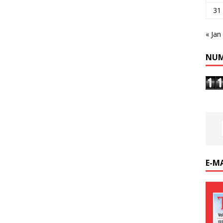
31
« Jan
NUM
E-M