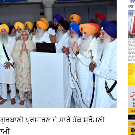
 ਗੁਰਬਾਣੀ ਪ੍ਰਸਾਰਣ ਦੇ ਸਾਰੇ ਹੱਕ ਸ਼੍ਰੋਮਣੀ
ਾਮੀ