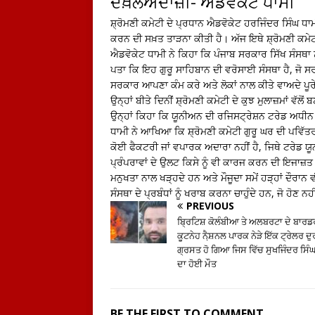
ਦਖ਼ਲਅੰਦਾਜ਼ੀ- ਐਡਵੋਕੇਟ ਧਾਮੀ
ਸ਼੍ਰੋਮਣੀ ਕਮੇਟੀ ਦੇ ਪ੍ਰਧਾਨ ਐਡਵੋਕੇਟ ਹਰਜਿੰਦਰ ਸਿੰਘ ਧਾਮ
ਕਰਨ ਦੀ ਸਖ਼ਤ ਤਾੜਨਾ ਕੀਤੀ ਹੈ। ਅੱਜ ਇਥੇ ਸ਼੍ਰੋਮਣੀ ਕਮੇਟੀ
ਐਡਵੋਕੇਟ ਧਾਮੀ ਨੇ ਕਿਹਾ ਕਿ ਪੰਜਾਬ ਸਰਕਾਰ ਸਿੱਖ ਸੰਸਥਾ ਨ
ਪਤਾ ਕਿ ਇਹ ਗੁਰੂ ਸਾਹਿਬਾਨ ਦੀ ਵਰੋਸਾਈ ਸੰਸਥਾ ਹੈ, ਜੋ ਸਰਕ
ਸਰਕਾਰ ਆਪਣਾ ਕੰਮ ਕਰੇ ਅਤੇ ਲੋਕਾਂ ਨਾਲ ਕੀਤੇ ਵਾਅਦੇ ਪੂ
ਉਨ੍ਹਾਂ ਬੀਤੇ ਦਿਨੀਂ ਸ਼੍ਰੋਮਣੀ ਕਮੇਟੀ ਦੇ ਕੁਝ ਮੁਲਾਜ਼ਮਾਂ ਵੱ
ਉਨ੍ਹਾਂ ਕਿਹਾ ਕਿ ਯੂਨੀਅਨ ਦੀ ਰਜਿਸਟ੍ਰੇਸ਼ਨ ਟਰੇਡ ਅਧੀਨ 
ਧਾਮੀ ਨੇ ਆਖਿਆ ਕਿ ਸ਼੍ਰੋਮਣੀ ਕਮੇਟੀ ਗੁਰੂ ਘਰ ਦੀ ਪਵਿੱਤਰ
ਕੋਈ ਫੈਕਟਰੀ ਜਾਂ ਵਪਾਰਕ ਅਦਾਰਾ ਨਹੀਂ ਹੈ, ਜਿਥੇ ਟਰੇਡ 
ਪ੍ਰੰਪਰਾਵਾਂ ਦੇ ਉਲਟ ਕਿਸੇ ਨੂੰ ਵੀ ਕਾਰਜ ਕਰਨ ਦੀ ਇਜਾਜ਼ਤ ਨ
ਮਨੁਖਤਾ ਨਾਲ ਖੜ੍ਹਦੇ ਹਨ ਅਤੇ ਮੌਜੂਦਾ ਸਮੇਂ ਹੜ੍ਹਾਂ ਦੌਰਾਨ
ਸੰਸਥਾ ਦੇ ਪ੍ਰਬੰਧਾਂ ਨੂੰ ਖਰਾਬ ਕਰਨਾ ਚਾਹੁੰਦੇ ਹਨ, ਜੋ ਹੋਣ ਨਹ
PREVIOUS
ਬ੍ਰਿਟਿਸ਼ ਕੋਲੰਬੀਆ ਤੇ ਅਲਬਰਟਾ ਦੇ ਬਾਰਡਰ
ਕੂਟਨੇਹ ਨੈ਼ਸ਼ਨਲ ਪਾਰਕ ਨੇੜੇ ਇੱਕ ਟ੍ਰੇਲਰ 
ਗ੍ਰਸਤ ਹੋ ਗਿਆ ਜਿਸ ਵਿੱਚ ਸੁਖਜਿੰਦਰ ਸਿੰਘ
ਦਾ ਹੋਈ ਮੌਤ
BE THE FIRST TO COMMENT