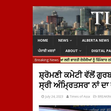
HOME
NEWS
ALBERTA NEWS
ਪੰਜਾਬੀ ਖ਼ਬਰਾਂ
ABOUT
DIGITAL P
 ਟਰੂਡੋ ਨੇ ਹਰਦੀਪ ਨਿੱਝਰ ਦੀ ਹੱਤਿਆ ਲਈ ਭਾਰਤੀ ਏਜੰਸੀਆਂ ਨੂੰ ਜ਼ਿੰਮੇਵਾਰ ਠਹਿਰਾਇਆ
Breaking News
ਸ਼੍ਰੋਮਣੀ ਕਮੇਟੀ ਵੱਲੋਂ 
ਸ੍ਰੀ ਅੰਮ੍ਰਿਤਸਰ’ ਨਾਂ ਦਾ
July 24, 2023
Times of Asia
BREAKI