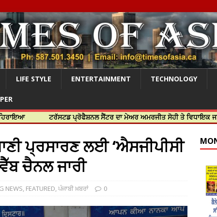
LIFE STYLE
ENTERTAINMENT
TECHNOLOGY
APER
ਟਰੱਸਟਡ ਪ੍ਰੋਫੈਸ਼ਨਲ ਸੈਂਟਰ ਦਾ ਮੇਅਰ ਅਮਰਜੀਤ ਸੋਹੀ ਤੇ ਵਿਧਾਇਕ ਜਸਬੀਰ ਦਿਉਲ ਨ
ਗੁਰਬਾਣੀ ਪ੍ਰਸਾਰਣ ਲਈ ‘ਐਸਜੀਪੀਸੀ
MON
 ਵੈੱਬ ਚੈਨਲ ਜਾਰੀ
NG NEWS
,
FEATURED
,
ਪੰਜਾਬੀ ਖ਼ਬਰਾਂ
0