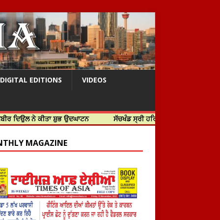
DIGITAL EDITIONS
VIDEOS
ੇ ਕੀਤਾ ਸ਼ੁਭ ਉਦਘਾਟਨ
ਸੱਚਖੰਡ ਸ੍ਰੀ ਹਰਿਮੰਦਰ ਸਾਹਿਬ ਵਿਖੇ ਸਜੇ ਜਲੌਅ
THLY MAGAZINE