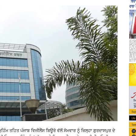
ਹਿੰਮ ਤਹਿਤ ਪੰਜਾਬ ਵਿਜੀਲੈਂਸ ਬਿਊਰੋ ਵੱਲੋਂ ਸੋਮਵਾਰ ਨੂੰ ਜ਼ਿਲ੍ਹਾ ਗੁਰਦਾਸਪੁਰ ਦੇ