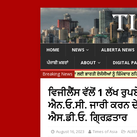
HOME
NEWS
ALBERTA NEWS
ਪੰਜਾਬੀ ਖ਼ਬਰਾਂ
ABOUT
DIGITAL P
 ਟਰੂਡੋ ਨੇ ਹਰਦੀਪ ਨਿੱਝਰ ਦੀ ਹੱਤਿਆ ਲਈ ਭਾਰਤੀ ਏਜੰਸੀਆਂ ਨੂੰ ਜ਼ਿੰਮੇਵਾਰ ਠਹਿਰਾਇਆ
Breaking News
ਵਿਜੀਲੈਂਸ ਵੱਲੋਂ 1 ਲੱਖ ਰ
ਐਨ.ਓ.ਸੀ. ਜਾਰੀ ਕਰਨ ਦੇ
ਐਸ.ਡੀ.ਓ. ਗ੍ਰਿਫ਼ਤਾਰ
August 16, 2023
Times of Asia
ALBE