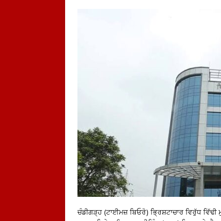
ਚੰਡੀਗੜ੍ਹ (ਟਾਈਮਜ਼ ਬਿਓਰੋ) ਭ੍ਰਿਸ਼ਟਾਚਾਰ ਵਿਰੁੱਧ ਵਿੱਢੀ ਮੁ