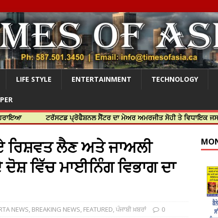
LIFE STYLE
ENTERTAINMENT
TECHNOLOGY
APER
ਟਰੱਸਟਡ ਪ੍ਰੋਫੈਸ਼ਨਲ ਸੈਂਟਰ ਦਾ ਮੇਅਰ ਅਮਰਜੀਤ ਸੋਹੀ ਤੇ ਵਿਧਾਇਕ ਜਸਬੀਰ ਦਿਉਲ ਨ
ੁਪਏ ਰਿਸ਼ਵਤ ਲੈਣ ਅਤੇ ਜਾਅਲੀ
MON
 ਦੋਸ਼ ਵਿੱਚ ਮਾਈਨਿੰਗ ਵਿਭਾਗ ਦਾ
RTA NEWS
,
BREAKING NEWS
,
FEATURED
,
ਪੰਜਾਬੀ ਖ਼ਬਰਾਂ
0