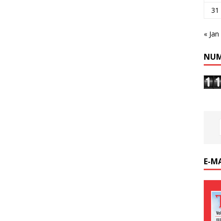
31
« Jan
NUM
E-M