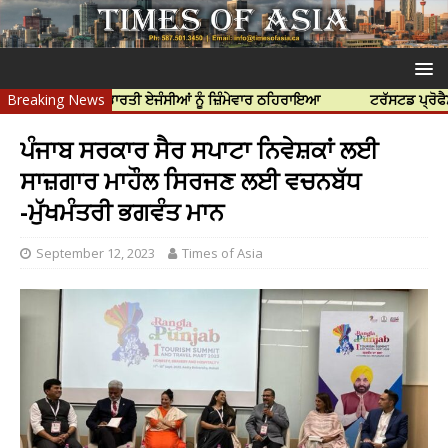
ੱਤਿਆ ਲਈ ਭਾਰਤੀ ਏਜੰਸੀਆਂ ਨੂੰ ਜ਼ਿੰਮੇਵਾਰ ਠਹਿਰਾਇਆ
Breaking News
ਟਰੱਸਟਡ ਪ੍ਰੋਫੈਸ਼ਨਲ ਸੈਂ
ਪੰਜਾਬ ਸਰਕਾਰ ਸੈਰ ਸਪਾਟਾ ਨਿਵੇਸ਼ਕਾਂ ਲਈ
ਸਾਜ਼ਗਾਰ ਮਾਹੌਲ ਸਿਰਜਣ ਲਈ ਵਚਨਬੱਧ
-ਮੁੱਖਮੰਤਰੀ ਭਗਵੰਤ ਮਾਨ
September 12, 2023
Times of Asia