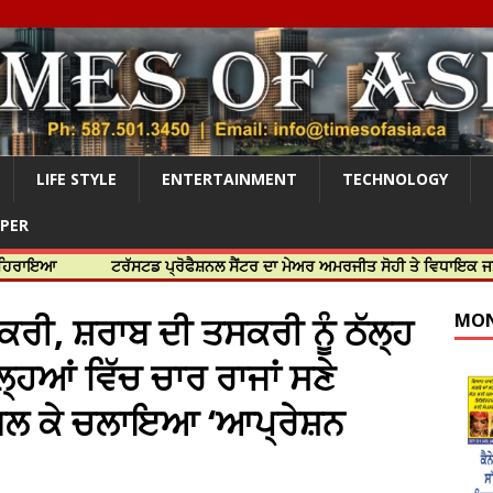
LIFE STYLE
ENTERTAINMENT
TECHNOLOGY
APER
ਟਰੱਸਟਡ ਪ੍ਰੋਫੈਸ਼ਨਲ ਸੈਂਟਰ ਦਾ ਮੇਅਰ ਅਮਰਜੀਤ ਸੋਹੀ ਤੇ ਵਿਧਾਇਕ ਜਸਬੀਰ ਦਿਉਲ
ਕਰੀ, ਸ਼ਰਾਬ ਦੀ ਤਸਕਰੀ ਨੂੰ ਠੱਲ੍ਹ
MON
ਹਿਆਂ ਵਿੱਚ ਚਾਰ ਰਾਜਾਂ ਸਣੇ
ਮਿਲ ਕੇ ਚਲਾਇਆ ‘ਆਪ੍ਰੇਸ਼ਨ