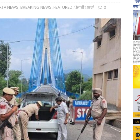
RTA NEWS
,
BREAKING NEWS
,
FEATURED
,
ਪੰਜਾਬੀ ਖ਼ਬਰਾਂ
0