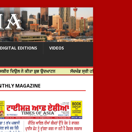
DIGITAL EDITIONS
VIDEOS
 ਨੇ ਕੀਤਾ ਸ਼ੁਭ ਉਦਘਾਟਨ
ਸੱਚਖੰਡ ਸ੍ਰੀ ਹਰਿਮੰਦਰ ਸਾਹਿਬ ਵਿਖੇ ਸਜੇ ਜਲੌਅ
THLY MAGAZINE