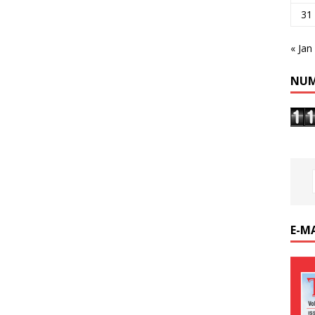
31
« Jan
NUM
E-M