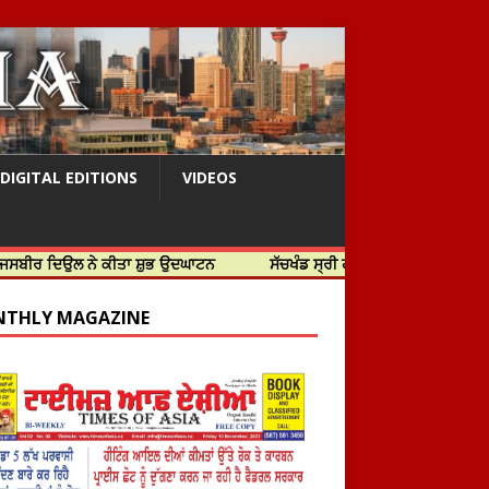
DIGITAL EDITIONS
VIDEOS
 ਨੇ ਕੀਤਾ ਸ਼ੁਭ ਉਦਘਾਟਨ
ਸੱਚਖੰਡ ਸ੍ਰੀ ਹਰਿਮੰਦਰ ਸਾਹਿਬ ਵਿਖੇ ਸਜੇ ਜਲੌਅ
THLY MAGAZINE