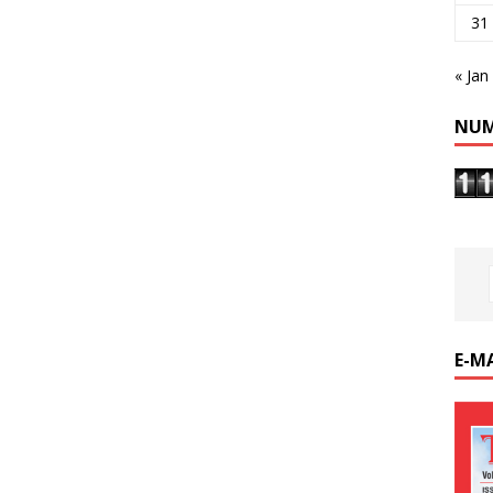
31
« Jan
NUM
E-M