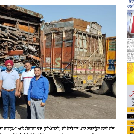
ੱਚ ਵਸਤੂਆਂ ਅਤੇ ਸੇਵਾਵਾਂ ਕਰ (ਜੀਐਸਟੀ) ਦੀ ਚੋਰੀ ਦਾ ਪਤਾ ਲਗਾਉਣ ਲਈ ਚੱਲ