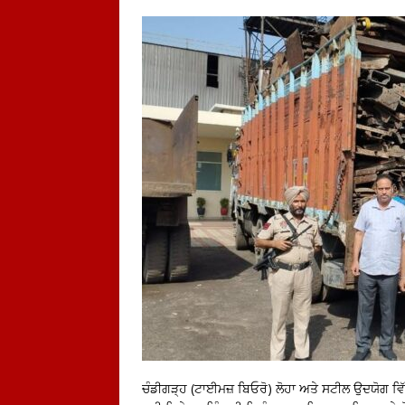
ਚੰਡੀਗੜ੍ਹ (ਟਾਈਮਜ਼ ਬਿਓਰੋ) ਲੋਹਾ ਅਤੇ ਸਟੀਲ ਉਦਯੋਗ ਵਿ