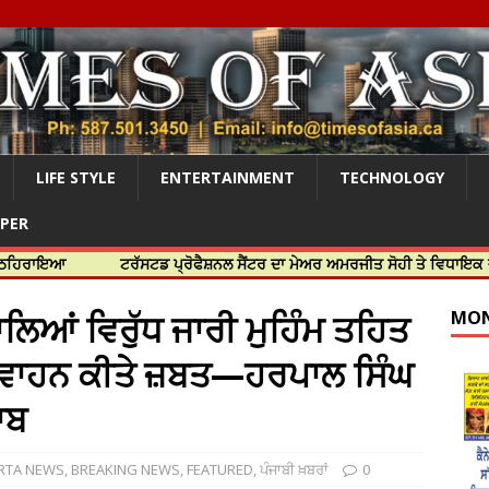
LIFE STYLE
ENTERTAINMENT
TECHNOLOGY
APER
ਟਰੱਸਟਡ ਪ੍ਰੋਫੈਸ਼ਨਲ ਸੈਂਟਰ ਦਾ ਮੇਅਰ ਅਮਰਜੀਤ ਸੋਹੀ ਤੇ ਵਿਧਾਇਕ ਜਸਬੀਰ ਦਿਉਲ
ਲਿਆਂ ਵਿਰੁੱਧ ਜਾਰੀ ਮੁਹਿੰਮ ਤਹਿਤ
MON
0 ਵਾਹਨ ਕੀਤੇ ਜ਼ਬਤ—ਹਰਪਾਲ ਸਿੰਘ
ਾਬ
RTA NEWS
,
BREAKING NEWS
,
FEATURED
,
ਪੰਜਾਬੀ ਖ਼ਬਰਾਂ
0