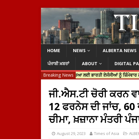
HOME
NEWS
ALBERTA NEWS
ਪੰਜਾਬੀ ਖ਼ਬਰਾਂ
ABOUT
DIGITAL P
ਿਨ ਟਰੂਡੋ ਨੇ ਹਰਦੀਪ ਨਿੱਝਰ ਦੀ ਹੱਤਿਆ ਲਈ ਭਾਰਤੀ ਏਜੰਸੀਆਂ ਨੂੰ ਜ਼ਿੰਮੇਵਾਰ ਠਹਿਰਾਇਆ
Breaking News
ਜੀ.ਐਸ.ਟੀ ਚੋਰੀ ਕਰਨ ਵਾ
12 ਫਰਨੇਸ ਦੀ ਜਾਂਚ, 6
ਚੀਮਾ, ਖ਼ਜ਼ਾਨਾ ਮੰਤਰੀ ਪੰਜ
August 29, 2023
Times of Asia
ALBE