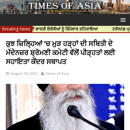
ੀ ਹੱਤਿਆ ਲਈ ਭਾਰਤੀ ਏਜੰਸੀਆਂ ਨੂੰ ਜ਼ਿੰਮੇਵਾਰ ਠਹਿਰਾਇਆ
Breaking News
ਟਰੱਸਟਡ ਪ੍ਰੋਫੈਸ਼ਨਲ 
ਕੁਝ ਜ਼ਿਲ੍ਹਿਆਂ ’ਚ ਮੁੜ ਹੜ੍ਹਾਂ ਦੀ ਸਥਿਤੀ ਦੇ
ਮੱਦੇਨਜ਼ਰ ਸ਼੍ਰੋਮਣੀ ਕਮੇਟੀ ਵੱਲੋਂ ਪੀੜ੍ਹਤਾਂ ਲਈ
ਸਹਾਇਤਾ ਕੇਂਦਰ ਸਥਾਪਤ
August 18, 2023
Times of Asia