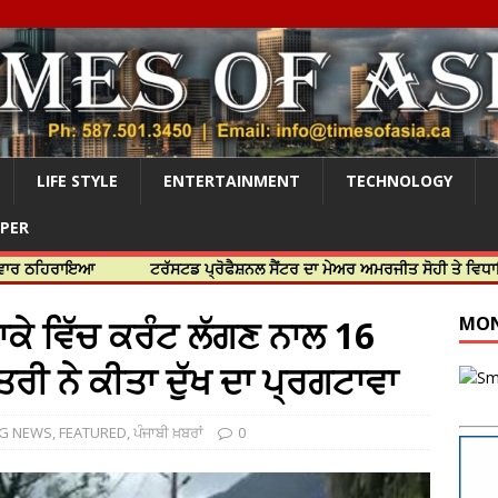
LIFE STYLE
ENTERTAINMENT
TECHNOLOGY
APER
ਹਿਰਾਇਆ
ਟਰੱਸਟਡ ਪ੍ਰੋਫੈਸ਼ਨਲ ਸੈਂਟਰ ਦਾ ਮੇਅਰ ਅਮਰਜੀਤ ਸੋਹੀ ਤੇ ਵਿਧਾਇਕ ਜਸ
ਾਕੇ ਵਿੱਚ ਕਰੰਟ ਲੱਗਣ ਨਾਲ 16
MON
ੰਤਰੀ ਨੇ ਕੀਤਾ ਦੁੱਖ ਦਾ ਪ੍ਰਗਟਾਵਾ
NG NEWS
,
FEATURED
,
ਪੰਜਾਬੀ ਖ਼ਬਰਾਂ
0