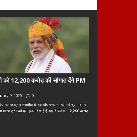
ली को 12,200 करोड़ की सौगात देंगे PM
uary 9, 2025
0
विधानसभा चुनाव नजदीक है. इस बीच प्रधानमंत्री नरेन्द्र मोदी ने
भारत ट्रेन को हरी झंडी दिखाई है. वह दिल्ली को 12,200 करोड़