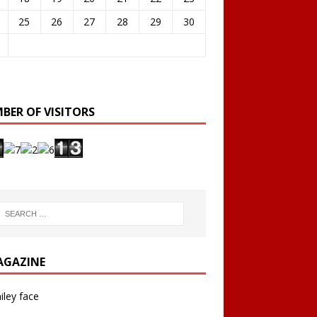
25
26
27
28
29
30
BER OF VISITORS
AGAZINE