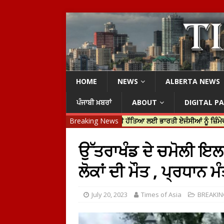
HOME
NEWS
ALBERTA NEWS
ਪੰਜਾਬੀ ਖ਼ਬਰਾਂ
ABOUT
DIGITAL P
ੰਤਰੀ ਜਸਟਿਨ ਟਰੂਡੋ ਨੇ ਹਰਦੀਪ ਨਿੱਝਰ ਦੀ ਹੱਤਿਆ ਲਈ ਭਾਰਤੀ ਏਜੰਸੀਆਂ ਨੂੰ ਜ਼ਿੰਮੇਵਾਰ ਠ
Breaking News
ਉੱਤਰਾਖੰਡ ਦੇ ਚਮੋਲੀ ਇਲ
ਲੋਕਾਂ ਦੀ ਮੌਤ , ਪ੍ਰਧਾਨ ਮ
July 20, 2023
Times of Asia
BREAKI