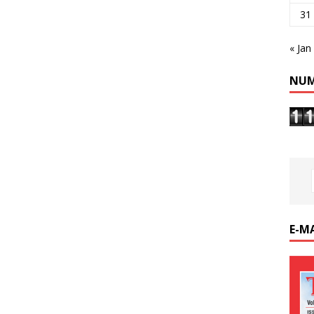
31
« Jan
NUM
E-M