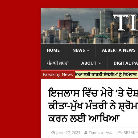
HOME
NEWS
ALBERTA NEWS
ਪੰਜਾਬੀ ਖ਼ਬਰਾਂ
ABOUT
DIGITAL P
ਸਟਿਨ ਟਰੂਡੋ ਨੇ ਹਰਦੀਪ ਨਿੱਝਰ ਦੀ ਹੱਤਿਆ ਲਈ ਭਾਰਤੀ ਏਜੰਸੀਆਂ ਨੂੰ ਜ਼ਿੰਮੇਵਾਰ ਠਹਿਰਾਇਆ
Breaking News
ਇਜਲਾਸ ਵਿੱਚ ਮੇਰੇ ‘ਤੇ ਦੋਸ
ਕੀਤਾ-ਮੁੱਖ ਮੰਤਰੀ ਨੇ ਸ਼੍ਰੋ
ਕਰਨ ਲਈ ਆਖਿਆ
June 27, 2023
Times of Asia
BREAKI