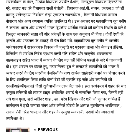
सस्केचेवान के मेयर, मीडोज विधायक जसवीर देओल, मिलवुड्स विधायक क्रिस्टीना
ग्रे, व्हाइट मड की विधायका राखी पंचोली , विधायक आई.पी. नाथन, एम.एल.ए. जो डी
कलाहू स्टोनहाउस निर्वाचन क्षेत्र एडमंटन रूदरफोरड , कैलगरी विधायक परमीत
बोपाराय और अन्य गणमान्य व्यक्ति उपस्थित थे। इस अवसर पर महावाणिज्य दूत मनीष
ने कनाडा-भारत और अल्बर्टा-भारत द्विपक्षीय आर्थिक संबंधों की वर्तमान स्थिति के बारे में
विस्तृत जानकारी साझा की और आंकड़ों के साथ एक अनुमान भी दिया। दोनों देशों की
प्रगति और सफलता के आंकड़े भी पेश किये गये. महावाणिज्य दूत मनीष ने भारतीय
अर्थव्यवस्था में सकारात्मक विकास की प्रवृत्ति पर प्रकाश डाला और मेक इन इंडिया,
विनिर्माण से संबंधित निवेश प्रधान मंत्री गति शक्ति और राष्ट्रीय अवसंरचना
पाइपलाइन सहित भारत में व्यापार के लिए चल रही विभिन्न पहलों के बारे में जानकारी
दी। इस अवसर पर बोलते हुए, महावाणिज्य दूत ने कनाडाई व्यापारियों को भारत में
व्यापार करने के लिए भारतीय कंपनियों के साथ सार्थक साझेदारी बनाने पर विचार करने
के लिए आमंत्रित किया ताकि दोनों देशों की प्रगति बढ़ सके और कंपनियों को
एफडीआई/पीएलआई जैसी सुविधाओं का लाभ मिल सके। इस कार्यक्रम में शहर की चार
प्रमुख हस्तियों को लाइफ टाइम अचीवमेंट अवार्ड से सम्मानित किया गया, जिनमें श्री
राधे शाम गुप्ता, श्री जतिंदर शाह , डा., प्रेम सिंहमार और श्री जो सुननर शामिल हैं।
कार्यक्रम में इंडो-कनाडा चैंबर ऑफ कॉमर्स टोरंटो के अध्यक्ष मुरारीलाल थपलियाल ,
समाज सेवी नरेश भारद्वाज और शहर के प्रमुख व्यवसायी, उद्यमी और व्यवसायी
उपस्थित थे।
PREVIOUS