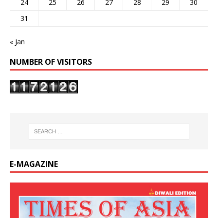
24
25
26
27
28
29
30
31
« Jan
NUMBER OF VISITORS
E-MAGAZINE