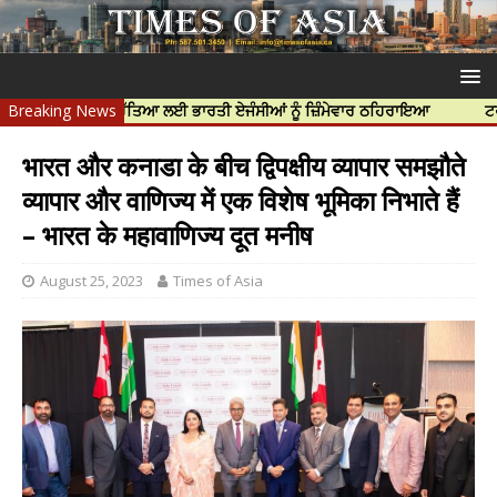
ਪ ਨਿੱਝਰ ਦੀ ਹੱਤਿਆ ਲਈ ਭਾਰਤੀ ਏਜੰਸੀਆਂ ਨੂੰ ਜ਼ਿੰਮੇਵਾਰ ਠਹਿਰਾਇਆ
Breaking News
ਟਰੱਸਟਡ ਪ੍
भारत और कनाडा के बीच द्विपक्षीय व्यापार समझौते
व्यापार और वाणिज्य में एक विशेष भूमिका निभाते हैं
– भारत के महावाणिज्य दूत मनीष
August 25, 2023
Times of Asia