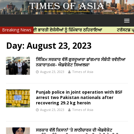
ਦੀ ਹੱਤਿਆ ਲਈ ਭਾਰਤੀ ਏਜੰਸੀਆਂ ਨੂੰ ਜ਼ਿੰਮੇਵਾਰ ਠਹਿਰਾਇਆ
Breaking News
ਟਰੱਸਟਡ ਪ੍ਰੋਫੈਸ਼ਨਲ
Day:
August 23, 2023
ਸਿੱਕਿਮ ਸਰਕਾਰ ਵੱਲੋਂ ਗੁਰਦੁਆਰਾ ਡਾਂਗਮਾਰ ਸੰਬੰਧੀ ਰਵੱਈਆ
ਨਕਾਰਾਤਮਕ- ਐਡਵੋਕੇਟ ਸਿਆਲਕਾ
August 23, 2023
Times of Asia
Punjab police in joint operation with BSF
arrest two Pakistan nationals after
recovering 29.2 kg heroin
August 23, 2023
Times of Asia
ਸਰਕਾਰ ਵੱਲੋਂ ਕਿਸਾਨਾਂ ’ਤੇ ਲਾਠੀਚਾਰਜ ਦੀ ਐਡਵੋਕੇਟ