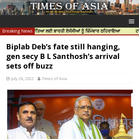
 ਨਿੱਝਰ ਦੀ ਹੱਤਿਆ ਲਈ ਭਾਰਤੀ ਏਜੰਸੀਆਂ ਨੂੰ ਜ਼ਿੰਮੇਵਾਰ ਠਹਿਰਾਇਆ
Breaking News
ਟਰੱਸਟਡ ਪ੍ਰ
Biplab Deb’s fate still hanging,
gen secy B L Santhosh’s arrival
sets off buzz
July 26, 2022
Times of Asia