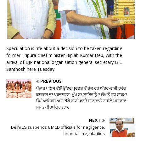
Speculation is rife about a decision to be taken regarding
former Tripura chief minister Biplab Kumar Deb, with the
arrival of BJP national organisation general secretary B L
Santhosh here Tuesday.
PREVIOUS
ਪੰਜਾਬ ਪੁਲਿਸ ਵੱਲੋਂ ਉੱਤਰ ਪ੍ਰਦਸ਼ੇ ਤੋਂ ਚੱਲ ਰਹੇ ਅੰਤਰ-ਰਾਜੀ ਡਰੱਗ
ਕਾਰਟਲ ਦਾ ਪਰਦਾਫਾਸ; ਮੁੱਖ ਸਪਲਾਇਰ ਨੂੰ 7 ਲੱਖ ਤੋਂ ਵੱਧ ਫਾਰਮਾ
ਓਪੀਆਇਡਜ ਅਤੇ ਟੀਕੇ ਰਾਹੀਂ ਵਰਤੇ ਜਾਣ ਵਾਲੇ ਨਸ਼ੀਲੇ ਪਦਾਰਥਾਂ
ਸਮੇਤ ਕੀਤਾ ਗਿ੍ਰਫਤਾਰ
NEXT
Delhi LG suspends 6 MCD officials for negligence,
financial irregularities