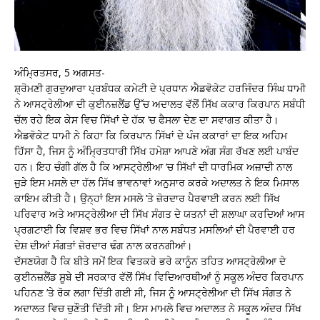
ਅੰਮ੍ਰਿਤਸਰ, 5 ਅਗਸਤ-
ਸ਼੍ਰੋਮਣੀ ਗੁਰਦੁਆਰਾ ਪ੍ਰਬੰਧਕ ਕਮੇਟੀ ਦੇ ਪ੍ਰਧਾਨ ਐਡਵੋਕੇਟ ਹਰਜਿੰਦਰ ਸਿੰਘ ਧਾਮੀ
ਨੇ ਆਸਟ੍ਰੇਲੀਆ ਦੀ ਕੁਈਨਜ਼ਲੈਂਡ ਉੱਚ ਅਦਾਲਤ ਵੱਲੋਂ ਸਿੱਖ ਕਕਾਰ ਕਿਰਪਾਨ ਸਬੰਧੀ
ਚੱਲ ਰਹੇ ਇਕ ਕੇਸ ਵਿਚ ਸਿੱਖਾਂ ਦੇ ਹੱਕ ’ਚ ਫੈਸਲਾ ਦੇਣ ਦਾ ਸਵਾਗਤ ਕੀਤਾ ਹੈ।
ਐਡਵੋਕੇਟ ਧਾਮੀ ਨੇ ਕਿਹਾ ਕਿ ਕਿਰਪਾਨ ਸਿੱਖਾਂ ਦੇ ਪੰਜ ਕਕਾਰਾਂ ਦਾ ਇਕ ਅਹਿਮ
ਹਿੱਸਾ ਹੈ, ਜਿਸ ਨੂੰ ਅੰਮ੍ਰਿਤਧਾਰੀ ਸਿੱਖ ਹਮੇਸ਼ਾ ਆਪਣੇ ਅੰਗ ਸੰਗ ਰੱਖਣ ਲਈ ਪਾਬੰਦ
ਹਨ। ਇਹ ਚੰਗੀ ਗੱਲ ਹੈ ਕਿ ਆਸਟ੍ਰੇਲੀਆ ’ਚ ਸਿੱਖਾਂ ਦੀ ਧਾਰਮਿਕ ਅਜ਼ਾਦੀ ਨਾਲ
ਜੁੜੇ ਇਸ ਮਸਲੇ ਦਾ ਹੱਲ ਸਿੱਖ ਭਾਵਨਾਵਾਂ ਅਨੁਸਾਰ ਕਰਕੇ ਅਦਾਲਤ ਨੇ ਇਕ ਮਿਸਾਲ
ਕਾਇਮ ਕੀਤੀ ਹੈ। ਉਨ੍ਹਾਂ ਇਸ ਮਸਲੇ ’ਤੇ ਜ਼ੋਰਦਾਰ ਪੈਰਵਾਈ ਕਰਨ ਲਈ ਸਿੱਖ
ਪਰਿਵਾਰ ਅਤੇ ਆਸਟ੍ਰੇਲੀਆ ਦੀ ਸਿੱਖ ਸੰਗਤ ਦੇ ਯਤਨਾਂ ਦੀ ਸ਼ਲਾਘਾ ਕਰਦਿਆਂ ਆਸ
ਪ੍ਰਗਟਾਈ ਕਿ ਵਿਸ਼ਵ ਭਰ ਵਿਚ ਸਿੱਖਾਂ ਨਾਲ ਸਬੰਧਤ ਮਸਲਿਆਂ ਦੀ ਪੈਰਵਾਈ ਹਰ
ਦੇਸ਼ ਦੀਆਂ ਸੰਗਤਾਂ ਜ਼ੋਰਦਾਰ ਢੰਗ ਨਾਲ ਕਰਨਗੀਆਂ।
ਦੱਸਣਯੋਗ ਹੈ ਕਿ ਬੀਤੇ ਸਮੇਂ ਇਕ ਵਿਤਕਰੇ ਭਰੇ ਕਾਨੂੰਨ ਤਹਿਤ ਆਸਟ੍ਰੇਲੀਆ ਦੇ
ਕੁਈਨਜ਼ਲੈਂਡ ਸੂਬੇ ਦੀ ਸਰਕਾਰ ਵੱਲੋਂ ਸਿੱਖ ਵਿਦਿਆਰਥੀਆਂ ਨੂੰ ਸਕੂਲ ਅੰਦਰ ਕਿਰਪਾਨ
ਪਹਿਨਣ ’ਤੇ ਰੋਕ ਲਗਾ ਦਿੱਤੀ ਗਈ ਸੀ, ਜਿਸ ਨੂੰ ਆਸਟ੍ਰੇਲੀਆ ਦੀ ਸਿੱਖ ਸੰਗਤ ਨੇ
ਅਦਾਲਤ ਵਿਚ ਚੁਣੌਤੀ ਦਿੱਤੀ ਸੀ। ਇਸ ਮਾਮਲੇ ਵਿਚ ਅਦਾਲਤ ਨੇ ਸਕੂਲ ਅੰਦਰ ਸਿੱਖ