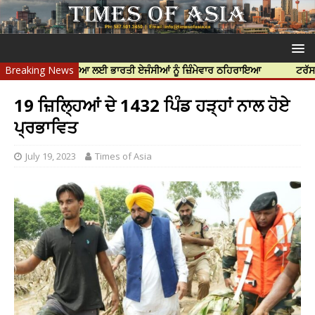
ੱਝਰ ਦੀ ਹੱਤਿਆ ਲਈ ਭਾਰਤੀ ਏਜੰਸੀਆਂ ਨੂੰ ਜ਼ਿੰਮੇਵਾਰ ਠਹਿਰਾਇਆ
Breaking News
ਟਰੱਸਟਡ ਪ੍ਰੋਫੈ
19 ਜ਼ਿਲ੍ਹਿਆਂ ਦੇ 1432 ਪਿੰਡ ਹੜ੍ਹਾਂ ਨਾਲ ਹੋਏ
ਪ੍ਰਭਾਵਿਤ
July 19, 2023
Times of Asia