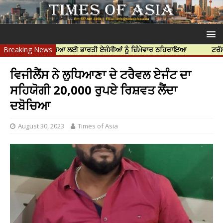
ਿੱਝਰ ਦੀ ਹੱਤਿਆ ਲਈ ਭਾਰਤੀ ਏਜੰਸੀਆਂ ਨੂੰ ਜ਼ਿੰਮੇਵਾਰ ਠਹਿਰਾਇਆ
Breaking News
ਟਰੱਸਟਡ ਪ੍ਰੋਫ
ਵਿਜੀਲੈਂਸ ਨੇ ਲੁਧਿਆਣਾ ਦੇ ਟਰੈਵਲ ਏਜੰਟ ਦਾ
ਸਹਿਯੋਗੀ 20,000 ਰੁਪਏ ਰਿਸ਼ਵਤ ਲੈਂਦਾ
ਦਬੋਚਿਆ
August 30, 2023
Times of Asia