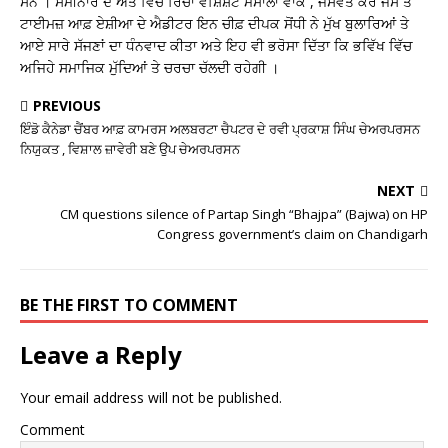
ਸਨ । ਸੈਮੀਨਾਰ ਦੇ ਅੰਤ ਵਿੱਚ ਰਿਚਾ ਵਸ਼ਿਸ਼ਟ ਮਸਾਲਾ ਵਾਕ , ਜਸਵੰਤ ਕੌਰ ਜੱਸ ਤੇ
ਟਾਈਮਜ਼ ਆਫ਼ ਏਸ਼ੀਆ ਦੇ ਐਡੀਟਰ ਇਨ ਚੀਫ਼ ਦੀਪਕ ਸੋਂਧੀ ਨੇ ਮੁੱਖ ਬੁਲਾਰਿਆਂ ਤੇ
ਆਏ ਸਾਰੇ ਸੱਜਣਾਂ ਦਾ ਧੰਨਵਾਦ ਕੀਤਾ ਅਤੇ ਇਹ ਵੀ ਭਰੋਸਾ ਦਿੱਤਾ ਕਿ ਭਵਿੱਖ ਵਿੱਚ
ਅਜਿਹੇ ਸਮਾਜਿਕ ਮੁੱਦਿਆਂ ਤੇ ਚਰਚਾ ਚੱਲਦੀ ਰਹੇਗੀ ।
PREVIOUS
ਇੰਡੋ ਕੈਨੇਡਾ ਚੈਂਬਰ ਆਫ਼ ਕਾਮਰਸ ਅਲਬਰਟਾ ਚੈਪਟਰ ਦੇ ਰਵੀ ਪ੍ਰਕਾਸ਼ ਸਿੰਘ ਚੇਅਰਪਰਸਨ
ਨਿਯੁਕਤ , ਵਿਸ਼ਾਲ ਜ਼ਾਵੇਰੀ ਬਣੇ ਉਪ ਚੇਅਰਪਰਸਨ
NEXT
CM questions silence of Partap Singh “Bhajpa” (Bajwa) on HP
Congress government’s claim on Chandigarh
BE THE FIRST TO COMMENT
Leave a Reply
Your email address will not be published.
Comment