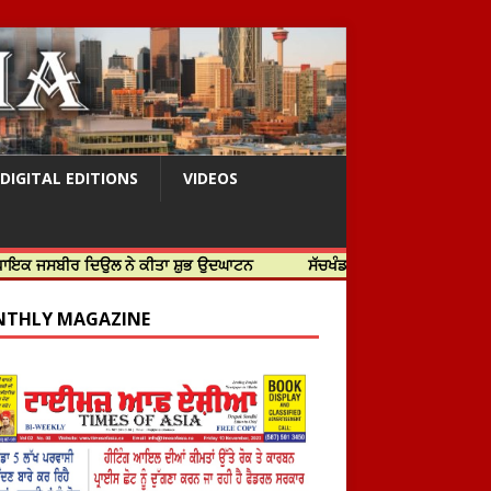
DIGITAL EDITIONS
VIDEOS
 ਦਿਉਲ ਨੇ ਕੀਤਾ ਸ਼ੁਭ ਉਦਘਾਟਨ
ਸੱਚਖੰਡ ਸ੍ਰੀ ਹਰਿਮੰਦਰ ਸਾਹਿਬ ਵਿਖੇ ਸਜੇ ਜਲੌਅ
THLY MAGAZINE