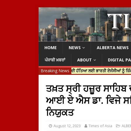
HOME
NEWS
ALBERTA NEWS
ਪੰਜਾਬੀ ਖ਼ਬਰਾਂ
ABOUT
DIGITAL P
ੀ ਜਸਟਿਨ ਟਰੂਡੋ ਨੇ ਹਰਦੀਪ ਨਿੱਝਰ ਦੀ ਹੱਤਿਆ ਲਈ ਭਾਰਤੀ ਏਜੰਸੀਆਂ ਨੂੰ ਜ਼ਿੰਮੇਵਾਰ ਠਹਿਰ
Breaking News
ਤਖ਼ਤ ਸ੍ਰੀ ਹਜ਼ੂਰ ਸਾਹ
ਆਈ ਏ ਐਸ ਡਾ. ਵਿਜੇ ਸਤਿ
ਨਿਯੁਕਤ
August 12, 2023
Times of Asia
ALBE