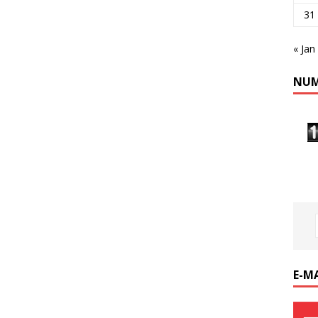
31
« Jan
NUM
E-M