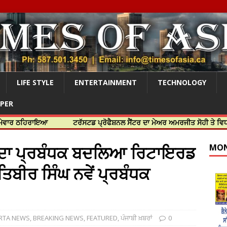
LIFE STYLE
ENTERTAINMENT
TECHNOLOGY
APER
ਾਇਆ
ਟਰੱਸਟਡ ਪ੍ਰੋਫੈਸ਼ਨਲ ਸੈਂਟਰ ਦਾ ਮੇਅਰ ਅਮਰਜੀਤ ਸੋਹੀ ਤੇ ਵਿਧਾਇਕ ਜਸਬੀਰ
ਿਬ ਦਾ ਪ੍ਰਬੰਧਕ ਬਦਲਿਆ ਰਿਟਾਇਰਡ
MON
ਬੀਰ ਸਿੰਘ ਨਵੇਂ ਪ੍ਰਬੰਧਕ
RTA NEWS
,
BREAKING NEWS
,
FEATURED
,
ਪੰਜਾਬੀ ਖ਼ਬਰਾਂ
0