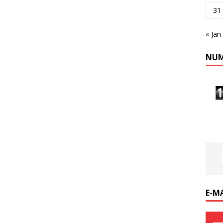
31
« Jan
NUM
E-M