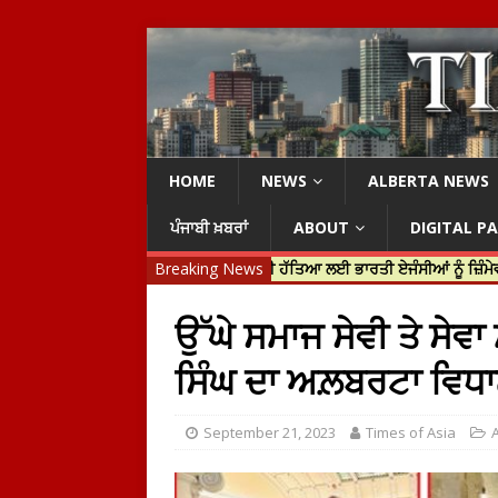
HOME
NEWS
ALBERTA NEWS
ਪੰਜਾਬੀ ਖ਼ਬਰਾਂ
ABOUT
DIGITAL P
 ਜਸਟਿਨ ਟਰੂਡੋ ਨੇ ਹਰਦੀਪ ਨਿੱਝਰ ਦੀ ਹੱਤਿਆ ਲਈ ਭਾਰਤੀ ਏਜੰਸੀਆਂ ਨੂੰ ਜ਼ਿੰਮੇਵਾਰ ਠਹਿਰਾ
Breaking News
ਉੱਘੇ ਸਮਾਜ ਸੇਵੀ ਤੇ 
ਸਿੰਘ ਦਾ ਅਲ਼ਬਰਟਾ ਵਿਧ
September 21, 2023
Times of Asia