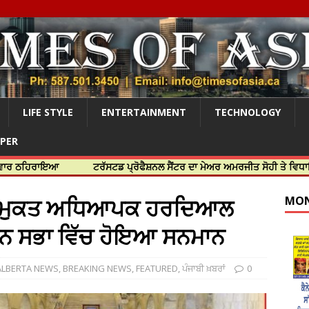
LIFE STYLE
ENTERTAINMENT
TECHNOLOGY
APER
ਇਆ
ਟਰੱਸਟਡ ਪ੍ਰੋਫੈਸ਼ਨਲ ਸੈਂਟਰ ਦਾ ਮੇਅਰ ਅਮਰਜੀਤ ਸੋਹੀ ਤੇ ਵਿਧਾਇਕ ਜਸਬੀਰ ਦ
ਸੇਵਾ ਮੁਕਤ ਅਧਿਆਪਕ ਹਰਦਿਆਲ
MON
ਾਨ ਸਭਾ ਵਿੱਚ ਹੋਇਆ ਸਨਮਾਨ
ALBERTA NEWS
,
BREAKING NEWS
,
FEATURED
,
ਪੰਜਾਬੀ ਖ਼ਬਰਾਂ
0