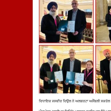
ਵਿਧਾਇਕ ਜਸਵੀਰ ਦਿਉਲ ਨੇ ਅਲਬਰਟਾ ਅਸੈਂਬਲੀ ਸਕਰੋਲ