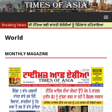
 ਹਰਦੀਪ ਨਿੱਝਰ ਦੀ ਹੱਤਿਆ ਲਈ ਭਾਰਤੀ ਏਜੰਸੀਆਂ ਨੂੰ ਜ਼ਿੰਮੇਵਾਰ ਠਹਿਰਾਇਆ
Breaking News
ਟਰੱਸ
World
MONTHLY MAGAZINE