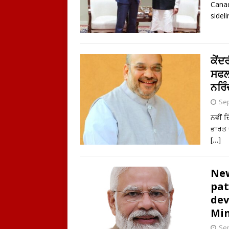
Canad
sidel
ਕੇਂਦ
ਸਫਲਤ
ਨਰਿੰ
Sep
ਨਵੀਂ 
ਭਾਰਤ 
[…]
New
pat
de
Min
Sep