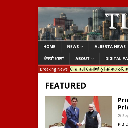
HOME
NEWS
ALBERTA NEWS
ਪੰਜਾਬੀ ਖ਼ਬਰਾਂ
ABOUT
DIGITAL P
ਡੋ ਨੇ ਹਰਦੀਪ ਨਿੱਝਰ ਦੀ ਹੱਤਿਆ ਲਈ ਭਾਰਤੀ ਏਜੰਸੀਆਂ ਨੂੰ ਜ਼ਿੰਮੇਵਾਰ ਠਹਿਰਾਇਆ
Breaking News
FEATURED
Pri
Pri
Sep
PIB D