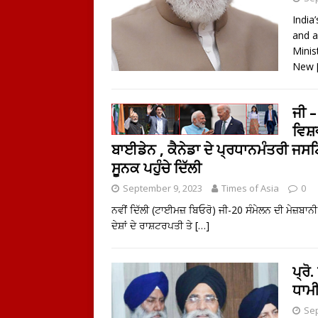
India
and a
Minis
New
ਜੀ –
ਵਿਸ
ਬਾਈਡੇਨ , ਕੈਨੇਡਾ ਦੇ ਪ੍ਰਧਾਨਮੰਤਰੀ ਜਸਟ
ਸੂਨਕ ਪਹੁੰਚੇ ਦਿੱਲੀ
September 9, 2023
Times of Asia
0
ਨਵੀਂ ਦਿੱਲੀ (ਟਾਈਮਜ਼ ਬਿਓਰੋ) ਜੀ-20 ਸੰਮੇਲਨ ਦੀ ਮੇਜ਼ਬਾਨੀ
ਦੇਸ਼ਾਂ ਦੇ ਰਾਸ਼ਟਰਪਤੀ ਤੇ
[…]
ਪ੍ਰੋ
ਧਾਮੀ
Sep