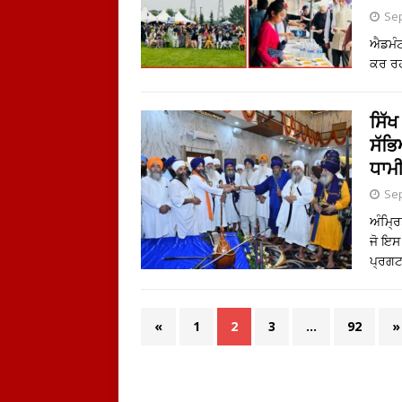
Sep
ਐਡਮੰਟਨ
ਕਰ ਰਹ
ਸਿੱਖ
ਸੱਭ
ਧਾਮ
Sep
ਅੰਮ੍ਰ
ਜੋ ਇਸ 
ਪ੍ਰਗ
«
1
2
3
…
92
»