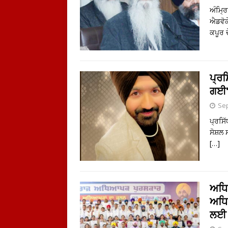
ਅੰਮ੍ਰ
ਐਡਵੋਕੇ
ਕਪੂਰ 
ਪ੍ਰਸ
ਗਈ”
Sep
ਪ੍ਰਸਿ
ਸੋਸ਼ਲ 
[…]
ਅਧਿ
ਅਧਿ
ਲਈ ਮ