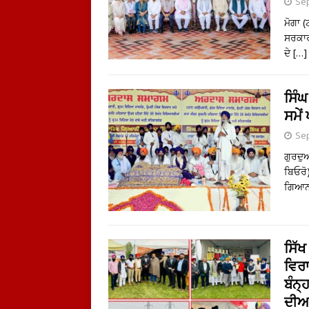
Sep
ਮੋਗਾ (
ਸਰਕਾਰ
ਦੇ
[…]
ਸਿੰ
ਸਮੇਂ
Sep
ਗੁਰਦੁ
ਬਿਓਰੋ)
ਗਿਆਨੀ
ਸਿੱ
ਵਿਰਾ
ਬੰਨ੍
ਦੀਆਂ