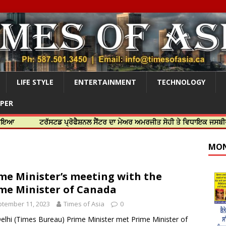
LIFE STYLE
ENTERTAINMENT
TECHNOLOGY
APER
ਟਰੱਸਟਡ ਪ੍ਰੋਫੈਸ਼ਨਲ ਸੈਂਟਰ ਦਾ ਮੇਅਰ ਅਮਰਜੀਤ ਸੋਹੀ ਤੇ ਵਿਧਾਇਕ ਜਸਬੀਰ ਦਿਉਲ ਨੇ ਕੀ
MON
me Minister’s meeting with the
me Minister of Canada
tember 11, 2023
Times of Asia
0
elhi (Times Bureau) Prime Minister met Prime Minister of