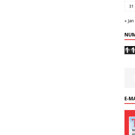
31
« Jan
NUM
E-M