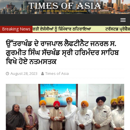
ੀ ਹੱਤਿਆ ਲਈ ਭਾਰਤੀ ਏਜੰਸੀਆਂ ਨੂੰ ਜ਼ਿੰਮੇਵਾਰ ਠਹਿਰਾਇਆ
Breaking News
ਟਰੱਸਟਡ ਪ੍ਰੋਫੈਸ਼ਨਲ 
ਉੱਤਰਾਖੰਡ ਦੇ ਰਾਜਪਾਲ ਲੈਫਟੀਨੈਟ ਜਨਰਲ ਸ.
ਗੁਰਮੀਤ ਸਿੰਘ ਸੱਚਖੰਡ ਸ੍ਰੀ ਹਰਿਮੰਦਰ ਸਾਹਿਬ
ਵਿਖੇ ਹੋਏ ਨਤਮਸਤਕ
August 28, 2023
Times of Asia