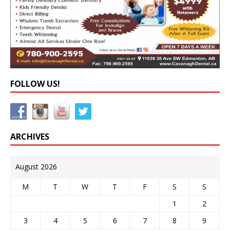
FOLLOW US!
ARCHIVES
August 2026
M
T
W
T
F
S
S
1
2
3
4
5
6
7
8
9