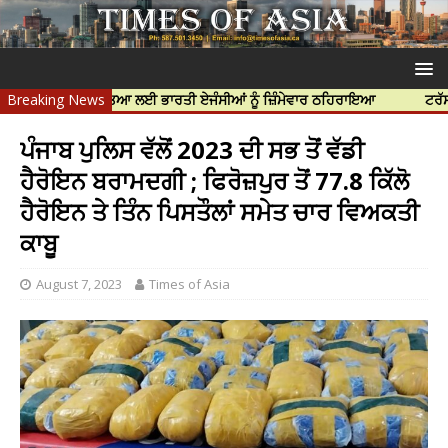
ਿੱਝਰ ਦੀ ਹੱਤਿਆ ਲਈ ਭਾਰਤੀ ਏਜੰਸੀਆਂ ਨੂੰ ਜ਼ਿੰਮੇਵਾਰ ਠਹਿਰਾਇਆ
Breaking News
ਟਰੱਸਟਡ ਪ੍ਰੋਫ
ਪੰਜਾਬ ਪੁਲਿਸ ਵੱਲੋਂ 2023 ਦੀ ਸਭ ਤੋਂ ਵੱਡੀ
ਹੈਰੋਇਨ ਬਰਾਮਦਗੀ ; ਫਿਰੋਜ਼ਪੁਰ ਤੋਂ 77.8 ਕਿੱਲੋ
ਹੈਰੋਇਨ ਤੇ ਤਿੰਨ ਪਿਸਤੌਲਾਂ ਸਮੇਤ ਚਾਰ ਵਿਅਕਤੀ
ਕਾਬੂ
August 7, 2023
Times of Asia