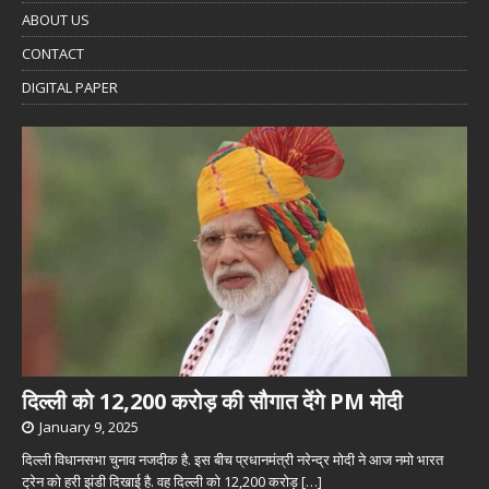
ABOUT US
CONTACT
DIGITAL PAPER
दिल्ली को 12,200 करोड़ की सौगात देंगे PM मोदी
January 9, 2025
दिल्ली विधानसभा चुनाव नजदीक है. इस बीच प्रधानमंत्री नरेन्द्र मोदी ने आज नमो भारत
ट्रेन को हरी झंडी दिखाई है. वह दिल्ली को 12,200 करोड़
[…]