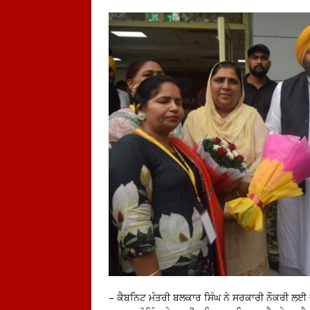
– ਕੈਬਨਿਟ ਮੰਤਰੀ ਬਲਕਾਰ ਸਿੰਘ ਨੇ ਸਰਕਾਰੀ ਨੌਕਰੀ ਲਈ ਚੁ