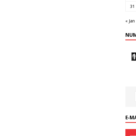
31
« Jan
NUM
E-M