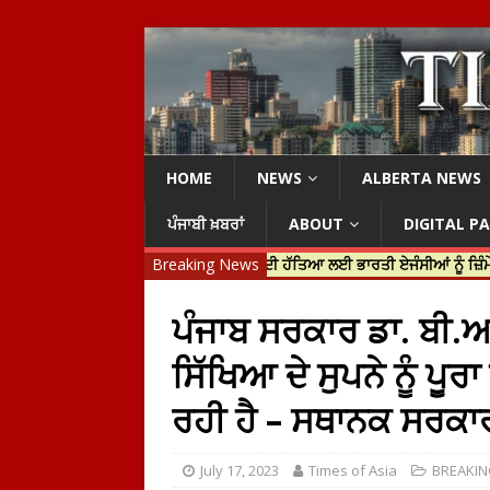
HOME
NEWS
ALBERTA NEWS
ਪੰਜਾਬੀ ਖ਼ਬਰਾਂ
ABOUT
DIGITAL P
ੀ ਜਸਟਿਨ ਟਰੂਡੋ ਨੇ ਹਰਦੀਪ ਨਿੱਝਰ ਦੀ ਹੱਤਿਆ ਲਈ ਭਾਰਤੀ ਏਜੰਸੀਆਂ ਨੂੰ ਜ਼ਿੰਮੇਵਾਰ ਠਹਿਰ
Breaking News
ਪੰਜਾਬ ਸਰਕਾਰ ਡਾ. ਬੀ.
ਸਿੱਖਿਆ ਦੇ ਸੁਪਨੇ ਨੂੰ ਪ
ਰਹੀ ਹੈ – ਸਥਾਨਕ ਸਰਕਾਰ
July 17, 2023
Times of Asia
BREAKI