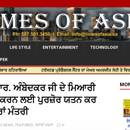
LIFE STYLE
ENTERTAINMENT
TECHNOLOGY
APER
ਾਇਆ
ਟਰੱਸਟਡ ਪ੍ਰੋਫੈਸ਼ਨਲ ਸੈਂਟਰ ਦਾ ਮੇਅਰ ਅਮਰਜੀਤ ਸੋਹੀ ਤੇ ਵਿਧਾਇਕ ਜਸਬੀਰ
ਆਰ. ਅੰਬੇਦਕਰ ਜੀ ਦੇ ਮਿਆਰੀ
MON
ੂਰਾ ਕਰਨ ਲਈ ਪੁਰਜ਼ੋਰ ਯਤਨ ਕਰ
ਾਂ ਮੰਤਰੀ
NG NEWS
,
FEATURED
,
ਪੰਜਾਬੀ ਖ਼ਬਰਾਂ
0