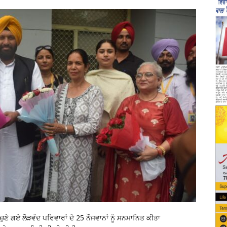
ਣੇ ਗਏ ਲੋੜਵੰਦ ਪਰਿਵਾਰਾਂ ਦੇ 25 ਨੌਜਵਾਨਾਂ ਨੂੰ ਸਨਮਾਨਿਤ ਕੀਤਾ