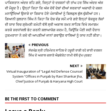
ਪਾਕਿਸਤਾਨ ਅੰਦਰ ਰਹਿ ਗਏ, ਜਿਨ੍ਹਾਂ ਦੇ ਦਰਸ਼ਨਾਂ ਦੀ ਤਾਂਘ ਹਰ ਸਿੱਖ ਅੰਦਰ ਅੱਜ
ਵੀ ਮੌਜੂਦ ਹੈ। ਉਨ੍ਹਾਂ ਕਿਹਾ ਕਿ ਅੱਜ ਦੋਵੇਂ ਦੇਸ਼ਾਂ ਦੀਆਂ ਸਰਕਾਰਾਂ ਅਜ਼ਾਦੀ ਦੇ ਜ਼ਸ਼ਨ
ਮਨਾਉਂਦਿਆਂ ਉਜਾੜੇ ਦਾ ਸ਼ਿਕਾਰ ਹੋਏ ਪੰਜਾਬੀਆਂ ਨੂੰ ਬਿਲਕੁਲ ਭੁੱਲ ਚੁੱਕੀਆਂ ਹਨ।
ਗਿਆਨੀ ਸੁਲਤਾਨ ਸਿੰਘ ਨੇ ਕਿਹਾ ਕਿ ਦੇਸ਼ ਵੰਡ ਸਮੇਂ ਮਾਰੇ ਗਏ ਇਨ੍ਹਾਂ ਬੇਕਸੂਰ ਲੋਕਾਂ
ਦੀ ਯਾਦ ਵਿਚ ਸ਼੍ਰੋਮਣੀ ਕਮੇਟੀ ਵੱਲੋਂ ਸ੍ਰੀ ਅਕਾਲ ਤਖ਼ਤ ਸਾਹਿਬ ਵਿਖੇ ਸਮਾਗਮ
ਕਰਕੇ ਸ਼ਰਧਾਂਜਲੀ ਭੇਟ ਕਰਨੀ ਸ਼ਲਾਘਾਯੋਗ ਕਦਮ ਹੈ, ਕਿਉਂਕਿ ਪੌਣੀ ਸਦੀ ਦੌਰਾਨ
ਹੁਕਮਰਾਨਾ ਨੇ ਕਦੇ ਵੀ ਆਪਣੀਆਂ ਜਾਨਾਂ ਗਵਾਉਣ ਵਾਲਿਆਂ ਨੂੰ ਯਾਦ ਨਹੀਂ ਕੀਤਾ।
PREVIOUS
ਸੱਚਖੰਡ ਸ੍ਰੀ ਹਰਿਮੰਦਰ ਸਾਹਿਬ ਦੇ ਹਜ਼ੂਰੀ ਰਾਗੀ ਰਹੇ ਭਾਈ ਦਰਸ਼ਨ
ਸਿੰਘ ਦੇ ਅਕਾਲ ਚਲਾਣੇ ਐਡਵੋਕੇਟ ਧਾਮੀ ਵੱਲੋਂ ਦੁੱਖ ਪ੍ਰਗਟ
NEXT
Virtual Inauguration of “Legal Aid Defense Counsel
System “Offices in Punjab by Ravi Shankar Jha,
Chief Justice of Punjab & Haryana High Court
BE THE FIRST TO COMMENT