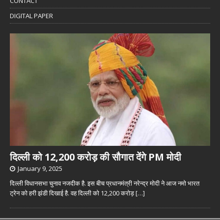
CONTACT
DIGITAL PAPER
दिल्ली को 12,200 करोड़ की सौगात देंगे PM मोदी
January 9, 2025
दिल्ली विधानसभा चुनाव नजदीक है. इस बीच प्रधानमंत्री नरेन्द्र मोदी ने आज नमो भारत
ट्रेन को हरी झंडी दिखाई है. वह दिल्ली को 12,200 करोड़
[…]