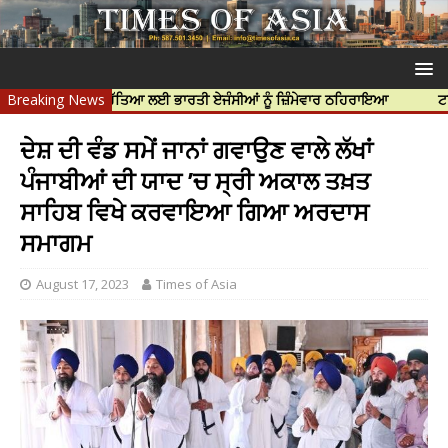
 ਨਿੱਝਰ ਦੀ ਹੱਤਿਆ ਲਈ ਭਾਰਤੀ ਏਜੰਸੀਆਂ ਨੂੰ ਜ਼ਿੰਮੇਵਾਰ ਠਹਿਰਾਇਆ
Breaking News
ਟਰੱਸਟਡ ਪ੍ਰ
ਦੇਸ਼ ਦੀ ਵੰਡ ਸਮੇਂ ਜਾਨਾਂ ਗਵਾਉਣ ਵਾਲੇ ਲੱਖਾਂ
ਪੰਜਾਬੀਆਂ ਦੀ ਯਾਦ ’ਚ ਸ੍ਰੀ ਅਕਾਲ ਤਖ਼ਤ
ਸਾਹਿਬ ਵਿਖੇ ਕਰਵਾਇਆ ਗਿਆ ਅਰਦਾਸ
ਸਮਾਗਮ
August 17, 2023
Times of Asia